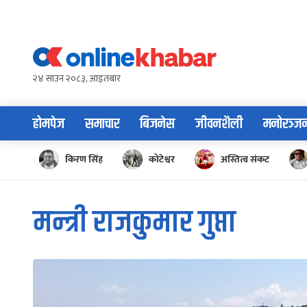
Skip
to
content
२४ साउन २०८३, आइतबार
होमपेज
समाचार
बिजनेस
जीवनशैली
मनोरञ्ज
किरण सिंह
कोटेश्वर
अस्तित्व संकट
मन्त्री राजकुमार गुप्ता