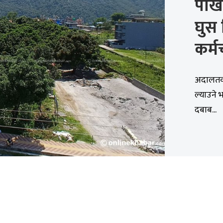
पोखर
घुस 
कर्म
अदालतको 
ल्याउने भ
दबाब...