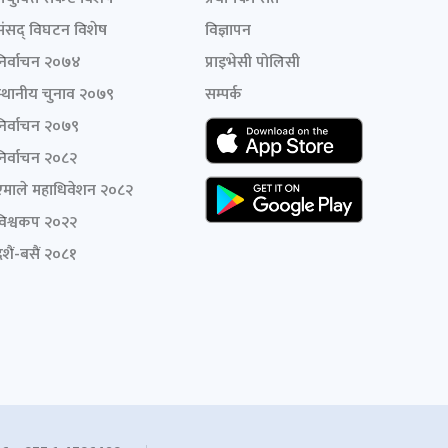
संसद् विघटन विशेष
विज्ञापन
निर्वाचन २०७४
प्राइभेसी पोलिसी
स्थानीय चुनाव २०७९
सम्पर्क
निर्वाचन २०७९
निर्वाचन २०८२
एमाले महाधिवेशन २०८२
विश्वकप २०२२
शैं-बसैं २०८१