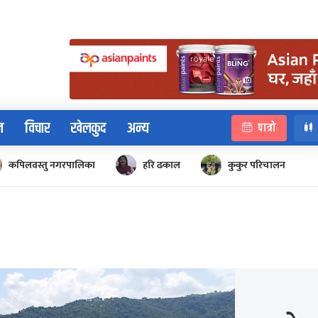
न
विचार
खेलकुद
अन्य
पात्रो
कपिलवस्तु नगरपालिका
हरि ढकाल
कुकुर परिचालन