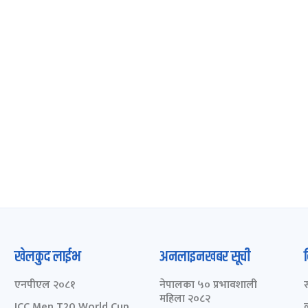
खेलकुद लाईभ
अनलाइनखबर सूची
एनपीएल २०८१
नेपालका ५० प्रभावशाली
महिला २०८२
ICC Men T20 World Cup