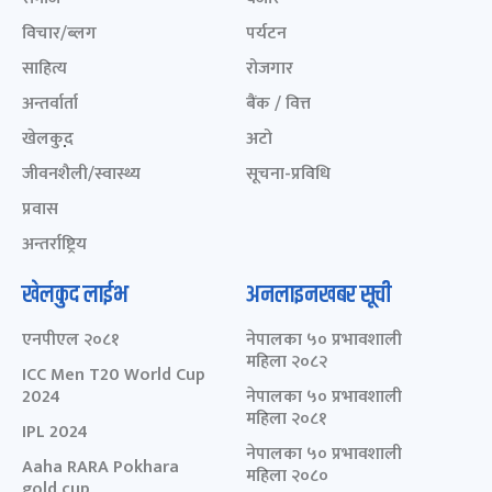
विचार/ब्लग
पर्यटन
साहित्य
रोजगार
अन्तर्वार्ता
बैंक / वित्त
खेलकुद़़
अटो
जीवनशैली/स्वास्थ्य
सूचना-प्रविधि
प्रवास
अन्तर्राष्ट्रिय
खेलकुद लाईभ
अनलाइनखबर सूची
एनपीएल २०८१
नेपालका ५० प्रभावशाली
महिला २०८२
ICC Men T20 World Cup
2024
नेपालका ५० प्रभावशाली
महिला २०८१
IPL 2024
नेपालका ५० प्रभावशाली
Aaha RARA Pokhara
महिला २०८०
gold cup