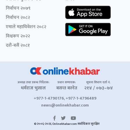
निर्वाचन २०७९
निर्वाचन २०८२
एमाले महाधिवेशन २०८२
विश्वकप २०२२
दशैं-बसैं २०८१
अध्यक्ष तथा प्रबन्ध निर्देशक:
प्रधान सम्पादक:
सूचना विभाग दर्ता नं.
धर्मराज भुसाल
बसन्त बस्नेत
२१४ / ०७३–७४
+977-1-4790176, +977-1-4796489
news@onlinekhabar.com
© २००६-२०२६ Onlinekhabar.com सर्वाधिकार सुरक्षित