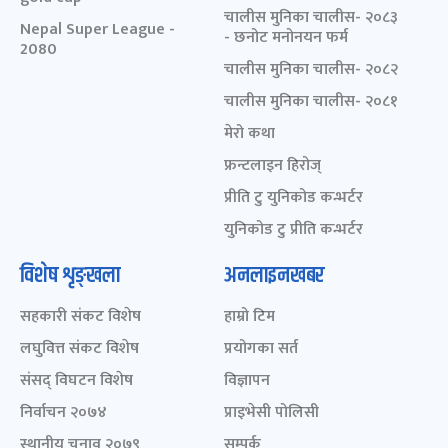
चालीस मुनिका चालीस- २०८३
Nepal Super League -
- छनोट मनोनयन फर्म
2080
चालीस मुनिका चालीस- २०८२
चालीस मुनिका चालीस- २०८१
मेरो कथा
फ्रन्टलाइन हिरोज्
प्रीति टु युनिकोड कन्भर्टर
युनिकोड टु प्रीति कन्भर्टर
विशेष शृङ्खला
अनलाइनखबर
सहकारी संकट विशेष
हाम्रो टिम
लघुवित्त संकट विशेष
प्रयोगका सर्त
संसद् विघटन विशेष
विज्ञापन
निर्वाचन २०७४
प्राइभेसी पोलिसी
स्थानीय चुनाव २०७९
सम्पर्क