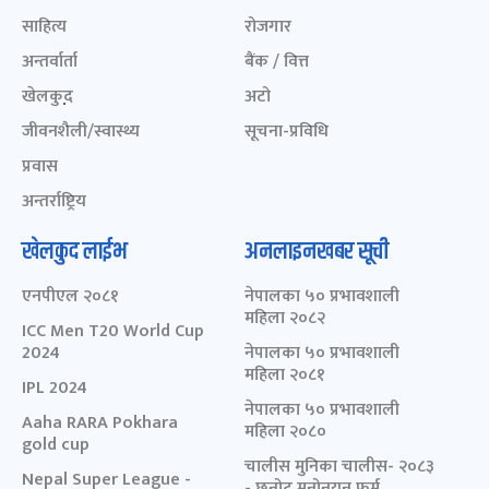
साहित्य
रोजगार
अन्तर्वार्ता
बैंक / वित्त
खेलकुद़़
अटो
जीवनशैली/स्वास्थ्य
सूचना-प्रविधि
प्रवास
अन्तर्राष्ट्रिय
खेलकुद लाईभ
अनलाइनखबर सूची
एनपीएल २०८१
नेपालका ५० प्रभावशाली
महिला २०८२
ICC Men T20 World Cup
2024
नेपालका ५० प्रभावशाली
महिला २०८१
IPL 2024
नेपालका ५० प्रभावशाली
Aaha RARA Pokhara
महिला २०८०
gold cup
चालीस मुनिका चालीस- २०८३
Nepal Super League -
- छनोट मनोनयन फर्म