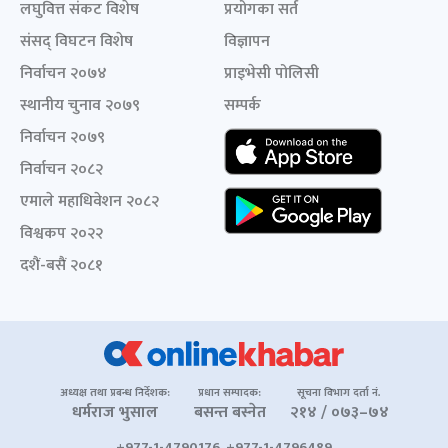
लघुवित्त संकट विशेष
प्रयोगका सर्त
संसद् विघटन विशेष
विज्ञापन
निर्वाचन २०७४
प्राइभेसी पोलिसी
स्थानीय चुनाव २०७९
सम्पर्क
निर्वाचन २०७९
निर्वाचन २०८२
एमाले महाधिवेशन २०८२
विश्वकप २०२२
दशैं-बसैं २०८१
अध्यक्ष तथा प्रबन्ध निर्देशक:
प्रधान सम्पादक:
सूचना विभाग दर्ता नं.
धर्मराज भुसाल
बसन्त बस्नेत
२१४ / ०७३–७४
+977-1-4790176, +977-1-4796489