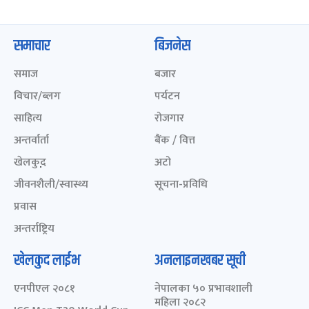
समाचार
बिजनेस
समाज
बजार
विचार/ब्लग
पर्यटन
साहित्य
रोजगार
अन्तर्वार्ता
बैंक / वित्त
खेलकुद़़
अटो
जीवनशैली/स्वास्थ्य
सूचना-प्रविधि
प्रवास
अन्तर्राष्ट्रिय
खेलकुद लाईभ
अनलाइनखबर सूची
एनपीएल २०८१
नेपालका ५० प्रभावशाली
महिला २०८२