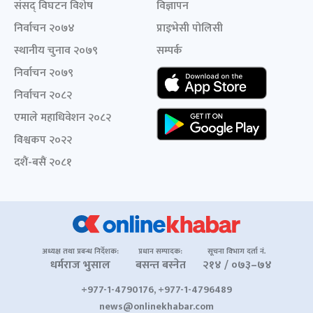
संसद् विघटन विशेष
विज्ञापन
निर्वाचन २०७४
प्राइभेसी पोलिसी
स्थानीय चुनाव २०७९
सम्पर्क
निर्वाचन २०७९
निर्वाचन २०८२
एमाले महाधिवेशन २०८२
विश्वकप २०२२
दशैं-बसैं २०८१
अध्यक्ष तथा प्रबन्ध निर्देशक:
प्रधान सम्पादक:
सूचना विभाग दर्ता नं.
धर्मराज भुसाल
बसन्त बस्नेत
२१४ / ०७३–७४
+977-1-4790176, +977-1-4796489
news@onlinekhabar.com