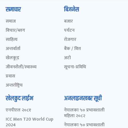
समाचार
बिजनेस
समाज
बजार
विचार/ब्लग
पर्यटन
साहित्य
रोजगार
अन्तर्वार्ता
बैंक / वित्त
खेलकुद़़
अटो
जीवनशैली/स्वास्थ्य
सूचना-प्रविधि
प्रवास
अन्तर्राष्ट्रिय
खेलकुद लाईभ
अनलाइनखबर सूची
एनपीएल २०८१
नेपालका ५० प्रभावशाली
महिला २०८२
ICC Men T20 World Cup
2024
नेपालका ५० प्रभावशाली