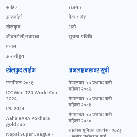
साहित्य
रोजगार
अन्तर्वार्ता
बैंक / वित्त
खेलकुद़़
अटो
जीवनशैली/स्वास्थ्य
सूचना-प्रविधि
प्रवास
अन्तर्राष्ट्रिय
खेलकुद लाईभ
अनलाइनखबर सूची
एनपीएल २०८१
नेपालका ५० प्रभावशाली
महिला २०८२
ICC Men T20 World Cup
2024
नेपालका ५० प्रभावशाली
महिला २०८१
IPL 2024
नेपालका ५० प्रभावशाली
Aaha RARA Pokhara
महिला २०८०
gold cup
चालीस मुनिका चालीस- २०८३
Nepal Super League -
- छनोट मनोनयन फर्म