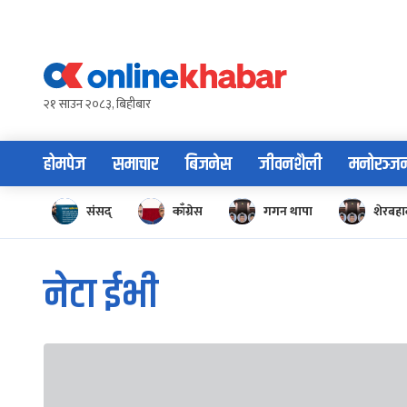
Skip
to
content
२१ साउन २०८३, बिहीबार
होमपेज
समाचार
बिजनेस
जीवनशैली
मनोरञ्ज
संसद्
काँग्रेस
गगन थापा
शेरबहाद
नेटा ईभी