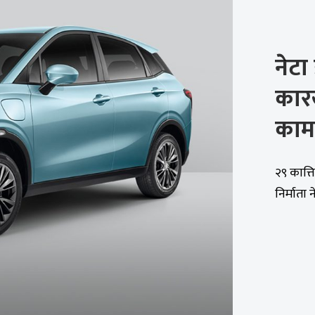
नेटा
कारख
काम
२९ कात्त
निर्माता