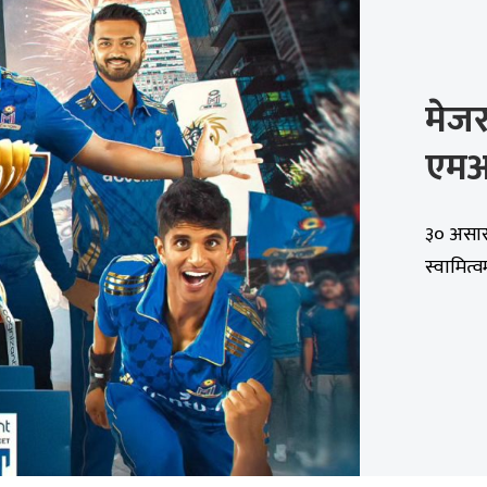
मेजर
एमआई
३० असार
स्वामित्