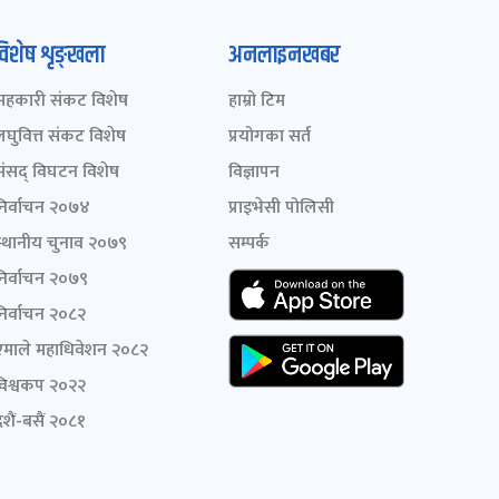
विशेष शृङ्खला
अनलाइनखबर
सहकारी संकट विशेष
हाम्रो टिम
लघुवित्त संकट विशेष
प्रयोगका सर्त
संसद् विघटन विशेष
विज्ञापन
निर्वाचन २०७४
प्राइभेसी पोलिसी
स्थानीय चुनाव २०७९
सम्पर्क
निर्वाचन २०७९
निर्वाचन २०८२
एमाले महाधिवेशन २०८२
विश्वकप २०२२
शैं-बसैं २०८१