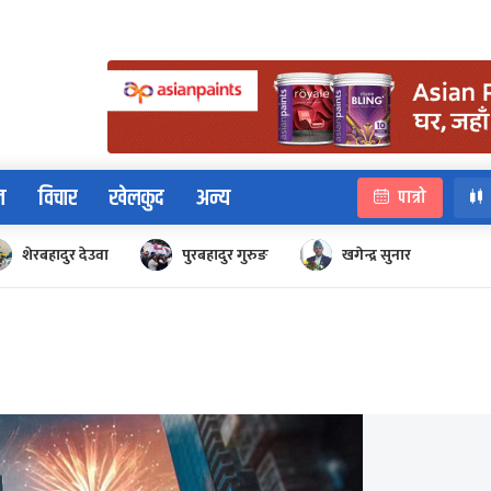
न
विचार
खेलकुद
अन्य
पात्रो
शेरबहादुर देउवा
पुरबहादुर गुरुङ
खगेन्द्र सुनार