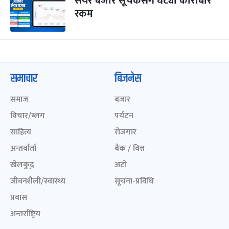
सेयर बजार सूचकसँगै घट्यो कारोबार
रकम
समाचार
बिजनेस
समाज
बजार
विचार/ब्लग
पर्यटन
साहित्य
रोजगार
अन्तर्वार्ता
बैंक / वित्त
खेलकुद़़
अटो
जीवनशैली/स्वास्थ्य
सूचना-प्रविधि
प्रवास
अन्तर्राष्ट्रिय