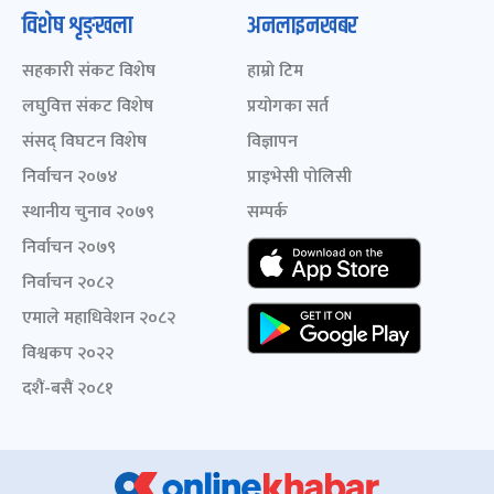
विशेष शृङ्खला
अनलाइनखबर
सहकारी संकट विशेष
हाम्रो टिम
लघुवित्त संकट विशेष
प्रयोगका सर्त
संसद् विघटन विशेष
विज्ञापन
निर्वाचन २०७४
प्राइभेसी पोलिसी
स्थानीय चुनाव २०७९
सम्पर्क
निर्वाचन २०७९
निर्वाचन २०८२
एमाले महाधिवेशन २०८२
विश्वकप २०२२
दशैं-बसैं २०८१