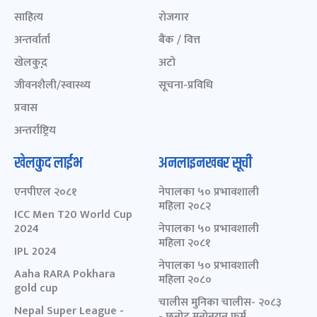
साहित्य
रोजगार
अन्तर्वार्ता
बैंक / वित्त
खेलकुद़़
अटो
जीवनशैली/स्वास्थ्य
सूचना-प्रविधि
प्रवास
अन्तर्राष्ट्रिय
खेलकुद लाईभ
अनलाइनखबर सूची
एनपीएल २०८१
नेपालका ५० प्रभावशाली
महिला २०८२
ICC Men T20 World Cup
2024
नेपालका ५० प्रभावशाली
महिला २०८१
IPL 2024
नेपालका ५० प्रभावशाली
Aaha RARA Pokhara
महिला २०८०
gold cup
चालीस मुनिका चालीस- २०८३
Nepal Super League -
- छनोट मनोनयन फर्म