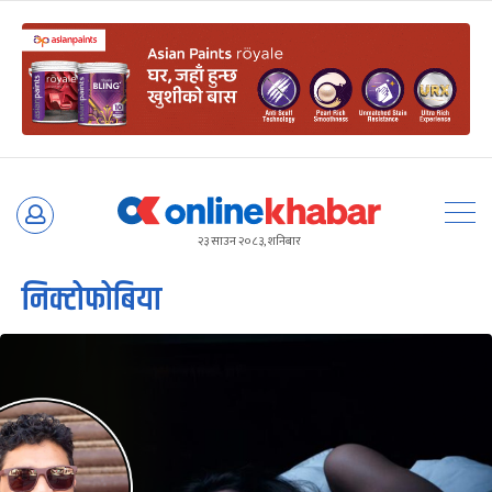
Skip
to
२३ साउन २०८३, शनिबार
content
निक्टोफोबिया