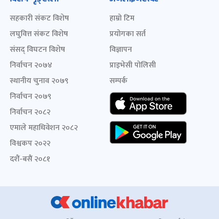
सहकारी संकट विशेष
हाम्रो टिम
लघुवित्त संकट विशेष
प्रयोगका सर्त
संसद् विघटन विशेष
विज्ञापन
निर्वाचन २०७४
प्राइभेसी पोलिसी
स्थानीय चुनाव २०७९
सम्पर्क
निर्वाचन २०७९
निर्वाचन २०८२
एमाले महाधिवेशन २०८२
विश्वकप २०२२
दशैं-बसैं २०८१