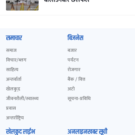
बोलाउनेबारे छलफल
समाचार
बिजनेस
समाज
बजार
विचार/ब्लग
पर्यटन
साहित्य
रोजगार
अन्तर्वार्ता
बैंक / वित्त
खेलकुद़़
अटो
जीवनशैली/स्वास्थ्य
सूचना-प्रविधि
प्रवास
अन्तर्राष्ट्रिय
खेलकुद लाईभ
अनलाइनखबर सूची