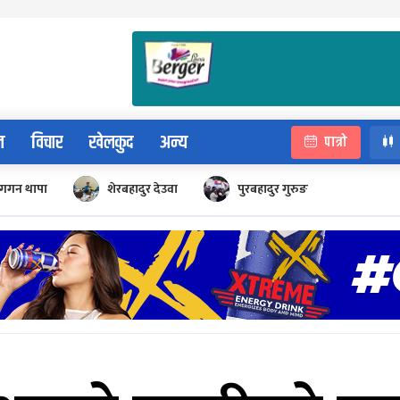
न
विचार
खेलकुद
अन्य
पात्रो
गगन थापा
शेरबहादुर देउवा
पुरबहादुर गुरुङ