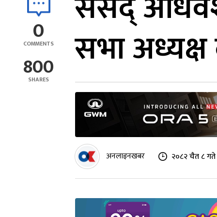
संसद् अधिवे
0
सभा अध्यक्ष
COMMENTS
800
SHARES
अनलाइनखबर
२०८२ चैत ८ गते