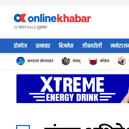
Skip
to
content
२२ साउन २०८३, शुक्रबार
होमपेज
समाचार
बिजनेस
जीवनशैली
मनोरञ्ज
करदाता प्रोत्साहन
संसद्
काँग्रेस