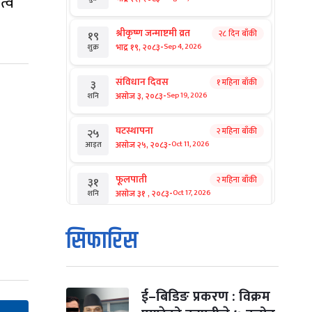
त्व
श्रीकृष्ण जन्माष्टमी व्रत
२८ दिन बाँकी
१९
-
भाद्र १९, २०८३
Sep 4, 2026
शुक्र
संविधान दिवस
१ महिना बाँकी
३
-
असोज ३, २०८३
Sep 19, 2026
शनि
घटस्थापना
२ महिना बाँकी
२५
-
असोज २५, २०८३
Oct 11, 2026
आइत
फूलपाती
२ महिना बाँकी
३१
-
असोज ३१ , २०८३
Oct 17, 2026
शनि
कार्तिक सङ्क्रान्ति
२ महिना बाँकी
१
सिफारिस
-
कार्तिक १, २०८३
Oct 18, 2026
आइत
महानवमी
२ महिना बाँकी
३
-
कार्तिक ३, २०८३
Oct 20, 2026
मंगल
ई–बिडिङ प्रकरण : विक्रम