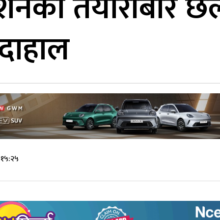
शनको तयारीबारे छलफ
 दाहाल
 १५:२५