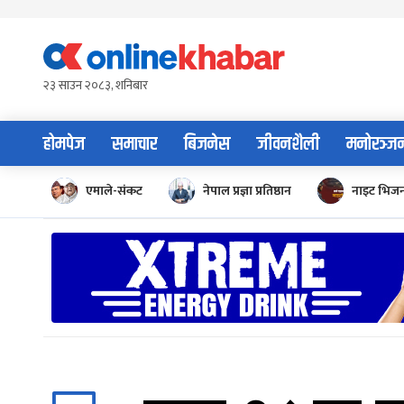
Skip
to
content
२३ साउन २०८३, शनिबार
होमपेज
समाचार
बिजनेस
जीवनशैली
मनोरञ्ज
एमाले-संकट
नेपाल प्रज्ञा प्रतिष्ठान
नाइट भिज