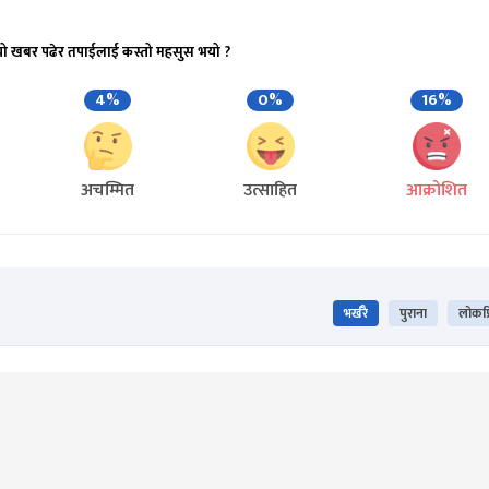
यो खबर पढेर तपाईलाई कस्तो महसुस भयो ?
4%
0%
16%
अचम्मित
उत्साहित
आक्रोशित
भर्खरै
पुराना
लोकप्