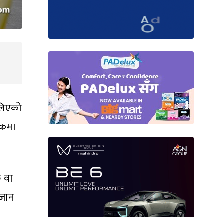
लिएको
ठकमा
छ वा
 जान