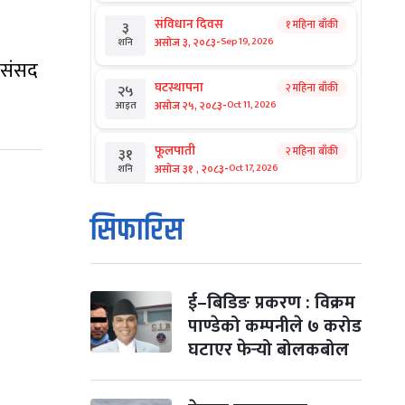
संविधान दिवस
१ महिना बाँकी
३
-
असोज ३, २०८३
Sep 19, 2026
शनि
 संसद
घटस्थापना
२ महिना बाँकी
२५
-
असोज २५, २०८३
Oct 11, 2026
आइत
फूलपाती
२ महिना बाँकी
३१
-
असोज ३१ , २०८३
Oct 17, 2026
शनि
कार्तिक सङ्क्रान्ति
२ महिना बाँकी
१
सिफारिस
-
कार्तिक १, २०८३
Oct 18, 2026
आइत
महानवमी
२ महिना बाँकी
३
-
कार्तिक ३, २०८३
Oct 20, 2026
मंगल
ई–बिडिङ प्रकरण : विक्रम
पाण्डेको कम्पनीले ७ करोड
विजयादशमी
२ महिना बाँकी
४
घटाएर फेर्‍यो बोलकबोल
-
कार्तिक ४, २०८३
Oct 21, 2026
बुध
पापा‌ङ्कुशा एकादशी व्रत
२ महिना बाँकी