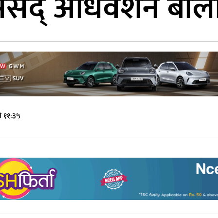
संसद् अधिवेशन बो
े ११:३५