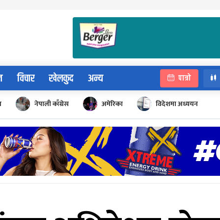
न
विचार
खेलकुद
अन्य
पात्रो
न
नेपाली काँग्रेस
अमेरिका
विदेशमा अध्ययन