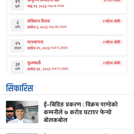
श्रीकृष्ण जन्माष्टमी व्रत
२९ दिन बाँकी
१९
-
भाद्र १९, २०८३
Sep 4, 2026
शुक्र
संविधान दिवस
१ महिना बाँकी
३
-
असोज ३, २०८३
Sep 19, 2026
शनि
घटस्थापना
२ महिना बाँकी
२५
-
असोज २५, २०८३
Oct 11, 2026
आइत
फूलपाती
२ महिना बाँकी
३१
-
असोज ३१ , २०८३
Oct 17, 2026
शनि
कार्तिक सङ्क्रान्ति
२ महिना बाँकी
१
सिफारिस
-
कार्तिक १, २०८३
Oct 18, 2026
आइत
ई–बिडिङ प्रकरण : विक्रम पाण्डेको
महानवमी
२ महिना बाँकी
३
-
कम्पनीले ७ करोड घटाएर फेर्‍यो
कार्तिक ३, २०८३
Oct 20, 2026
मंगल
बोलकबोल
विजयादशमी
२ महिना बाँकी
४
-
कार्तिक ४, २०८३
Oct 21, 2026
बुध