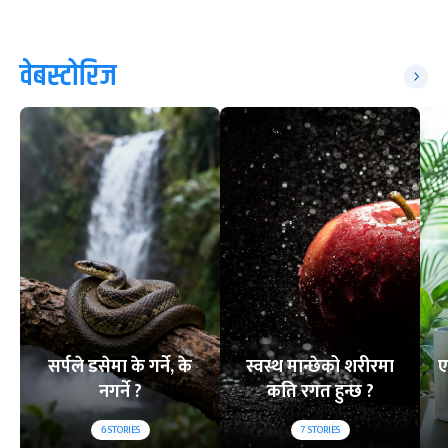
वेबस्टोरिज
सर्पले डसेमा के गर्ने, के
स्वस्थ मान्छेको शरीरमा
ए
नगर्ने ?
कति रगत हुन्छ ?
6
STORIES
7
STORIES