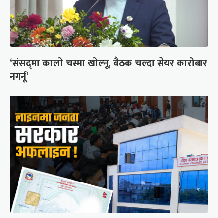
‘संसद्‍मा कालो चस्मा खोल्नू, बैठक चल्दा सेयर कारोबार
नगर्नू’