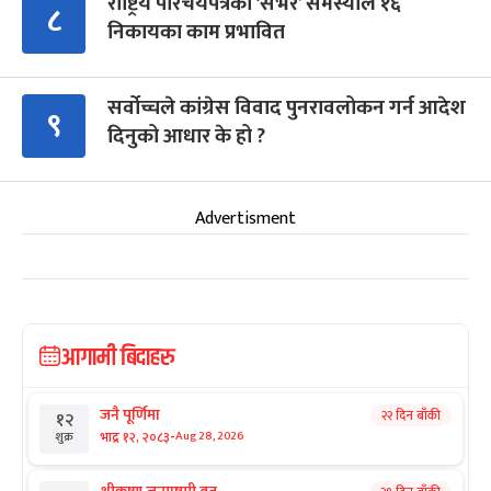
राष्ट्रिय परिचयपत्रको ‘सर्भर’ समस्याले १६
८
निकायका काम प्रभावित
सर्वोच्चले कांग्रेस विवाद पुनरावलोकन गर्न आदेश
९
दिनुको आधार के हो ?
Advertisment
आगामी बिदाहरु
जनै पूर्णिमा
२२ दिन बाँकी
१२
-
भाद्र १२, २०८३
Aug 28, 2026
शुक्र