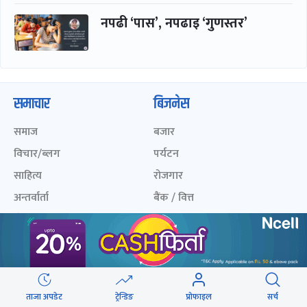
नपढी ‘पास’, नपढाइ ‘गुणस्तर’
समाचार
बिजनेस
समाज
बजार
विचार/ब्लग
पर्यटन
साहित्य
रोजगार
अन्तर्वार्ता
बैंक / वित्त
खेलकुद़़
अटो
जीवनशैली/स्वास्थ्य
सूचना-प्रविधि
प्रवास
अन्तर्राष्ट्रिय
ताजा अपडेट
ट्रेन्डिङ
प्रोफाइल
सर्च