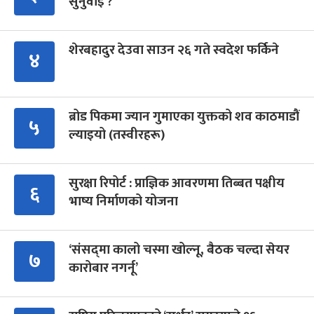
सुनुवाइ ?
शेरबहादुर देउवा साउन २६ गते स्वदेश फर्किने
४
ब्रोड पिकमा ज्यान गुमाएका युक्तको शव काठमाडौं
५
ल्याइयो (तस्वीरहरू)
सुरक्षा रिपोर्ट : प्राज्ञिक आवरणमा तिब्बत पक्षीय
६
भाष्य निर्माणको योजना
‘संसद्‍मा कालो चस्मा खोल्नू, बैठक चल्दा सेयर
७
कारोबार नगर्नू’