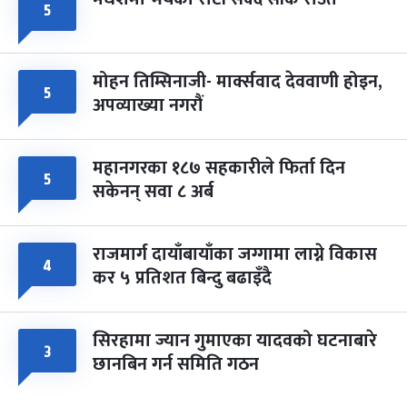
५
मोहन तिम्सिनाजी- मार्क्सवाद देववाणी होइन,
५
अपव्याख्या नगरौं
महानगरका १८७ सहकारीले फिर्ता दिन
५
सकेनन् सवा ८ अर्ब
राजमार्ग दायाँबायाँका जग्गामा लाग्ने विकास
४
कर ५ प्रतिशत बिन्दु बढाइँदै
सिरहामा ज्यान गुमाएका यादवको घटनाबारे
३
छानबिन गर्न समिति गठन