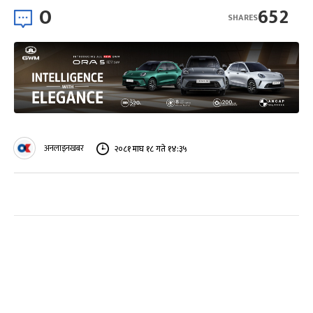
0
652
SHARES
अनलाइनखबर
२०८१ माघ १८ गते १४:३५