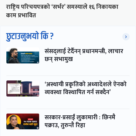
राष्ट्रिय परिचयपत्रको ‘सर्भर’ समस्याले १६ निकायका
काम प्रभावित
छुटाउनुभयो कि ?
संसद्लाई टेर्दैनन् प्रधानमन्त्री, लाचार
छन् सभामुख
‘अस्थायी प्रकृतिको अध्यादेशले ऐनको
व्यवस्था विस्थापित गर्न सक्दैन’
सरकार-प्रसाईं लुकामारी : छिनमै
पक्राउ, तुरुन्तै रिहा