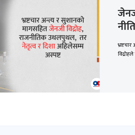
जेनज
नीति
भ्रष्टचा
विद्रोह