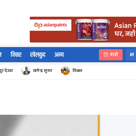
न
विचार
खेलकुद
अन्य
पात्रो
ुर देउवा
खगेन्द्र सुनार
तिब्बत