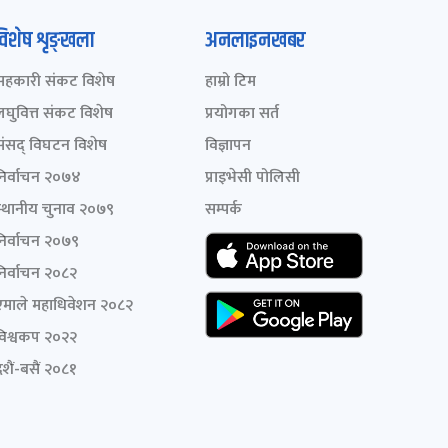
विशेष शृङ्खला
अनलाइनखबर
सहकारी संकट विशेष
हाम्रो टिम
लघुवित्त संकट विशेष
प्रयोगका सर्त
संसद् विघटन विशेष
विज्ञापन
निर्वाचन २०७४
प्राइभेसी पोलिसी
स्थानीय चुनाव २०७९
सम्पर्क
निर्वाचन २०७९
निर्वाचन २०८२
एमाले महाधिवेशन २०८२
विश्वकप २०२२
शैं-बसैं २०८१