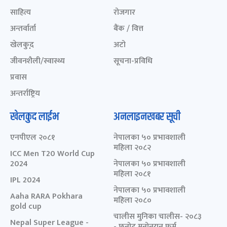
साहित्य
रोजगार
अन्तर्वार्ता
बैंक / वित्त
खेलकुद़़
अटो
जीवनशैली/स्वास्थ्य
सूचना-प्रविधि
प्रवास
अन्तर्राष्ट्रिय
खेलकुद लाईभ
अनलाइनखबर सूची
एनपीएल २०८१
नेपालका ५० प्रभावशाली
महिला २०८२
ICC Men T20 World Cup
2024
नेपालका ५० प्रभावशाली
महिला २०८१
IPL 2024
नेपालका ५० प्रभावशाली
Aaha RARA Pokhara
महिला २०८०
gold cup
चालीस मुनिका चालीस- २०८३
Nepal Super League -
- छनोट मनोनयन फर्म