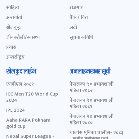
साहित्य
रोजगार
अन्तर्वार्ता
बैंक / वित्त
खेलकुद़़
अटो
जीवनशैली/स्वास्थ्य
सूचना-प्रविधि
प्रवास
अन्तर्राष्ट्रिय
खेलकुद लाईभ
अनलाइनखबर सूची
एनपीएल २०८१
नेपालका ५० प्रभावशाली
महिला २०८२
ICC Men T20 World Cup
2024
नेपालका ५० प्रभावशाली
महिला २०८१
IPL 2024
नेपालका ५० प्रभावशाली
Aaha RARA Pokhara
महिला २०८०
gold cup
चालीस मुनिका चालीस- २०८३
Nepal Super League -
- छनोट मनोनयन फर्म