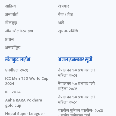
साहित्य
रोजगार
अन्तर्वार्ता
बैंक / वित्त
खेलकुद़़
अटो
जीवनशैली/स्वास्थ्य
सूचना-प्रविधि
प्रवास
अन्तर्राष्ट्रिय
खेलकुद लाईभ
अनलाइनखबर सूची
एनपीएल २०८१
नेपालका ५० प्रभावशाली
महिला २०८२
ICC Men T20 World Cup
2024
नेपालका ५० प्रभावशाली
महिला २०८१
IPL 2024
नेपालका ५० प्रभावशाली
Aaha RARA Pokhara
महिला २०८०
gold cup
चालीस मुनिका चालीस- २०८३
Nepal Super League -
- छनोट मनोनयन फर्म