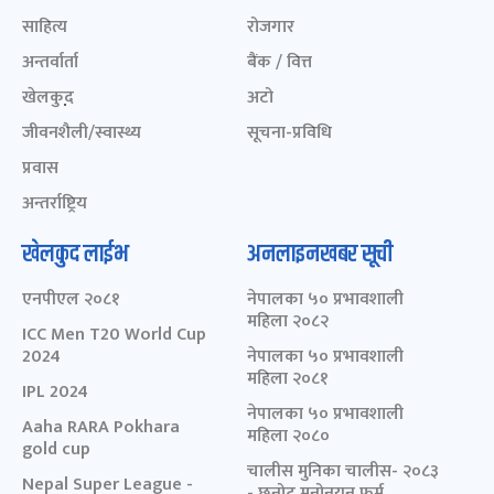
साहित्य
रोजगार
अन्तर्वार्ता
बैंक / वित्त
खेलकुद़़
अटो
जीवनशैली/स्वास्थ्य
सूचना-प्रविधि
प्रवास
अन्तर्राष्ट्रिय
खेलकुद लाईभ
अनलाइनखबर सूची
एनपीएल २०८१
नेपालका ५० प्रभावशाली
महिला २०८२
ICC Men T20 World Cup
2024
नेपालका ५० प्रभावशाली
महिला २०८१
IPL 2024
नेपालका ५० प्रभावशाली
Aaha RARA Pokhara
महिला २०८०
gold cup
चालीस मुनिका चालीस- २०८३
Nepal Super League -
- छनोट मनोनयन फर्म