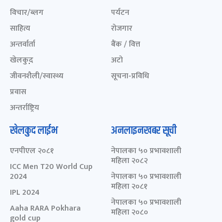
विचार/ब्लग
पर्यटन
साहित्य
रोजगार
अन्तर्वार्ता
बैंक / वित्त
खेलकुद़़
अटो
जीवनशैली/स्वास्थ्य
सूचना-प्रविधि
प्रवास
अन्तर्राष्ट्रिय
खेलकुद लाईभ
अनलाइनखबर सूची
एनपीएल २०८१
नेपालका ५० प्रभावशाली
महिला २०८२
ICC Men T20 World Cup
2024
नेपालका ५० प्रभावशाली
महिला २०८१
IPL 2024
नेपालका ५० प्रभावशाली
Aaha RARA Pokhara
महिला २०८०
gold cup