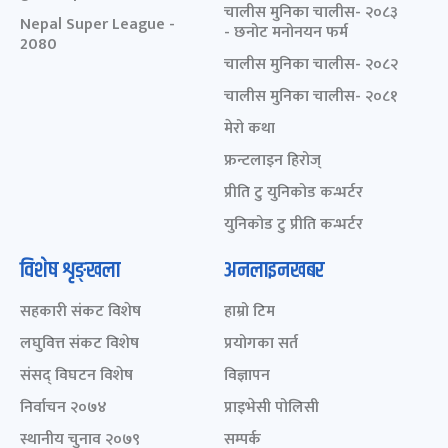
चालीस मुनिका चालीस- २०८३
Nepal Super League -
- छनोट मनोनयन फर्म
2080
चालीस मुनिका चालीस- २०८२
चालीस मुनिका चालीस- २०८१
मेरो कथा
फ्रन्टलाइन हिरोज्
प्रीति टु युनिकोड कन्भर्टर
युनिकोड टु प्रीति कन्भर्टर
विशेष शृङ्खला
अनलाइनखबर
सहकारी संकट विशेष
हाम्रो टिम
लघुवित्त संकट विशेष
प्रयोगका सर्त
संसद् विघटन विशेष
विज्ञापन
निर्वाचन २०७४
प्राइभेसी पोलिसी
स्थानीय चुनाव २०७९
सम्पर्क