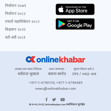
निर्वाचन २०७९
निर्वाचन २०८२
एमाले महाधिवेशन २०८२
विश्वकप २०२२
दशैं-बसैं २०८१
अध्यक्ष तथा प्रबन्ध निर्देशक:
प्रधान सम्पादक:
सूचना विभाग दर्ता नं.
धर्मराज भुसाल
बसन्त बस्नेत
२१४ / ०७३–७४
+977-1-4790176, +977-1-4796489
news@onlinekhabar.com
© २००६-२०२६ Onlinekhabar.com सर्वाधिकार सुरक्षित