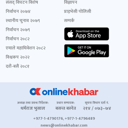
संसद् विघटन विशेष
विज्ञापन
निर्वाचन २०७४
प्राइभेसी पोलिसी
स्थानीय चुनाव २०७९
सम्पर्क
निर्वाचन २०७९
निर्वाचन २०८२
एमाले महाधिवेशन २०८२
विश्वकप २०२२
दशैं-बसैं २०८१
अध्यक्ष तथा प्रबन्ध निर्देशक:
प्रधान सम्पादक:
सूचना विभाग दर्ता नं.
धर्मराज भुसाल
बसन्त बस्नेत
२१४ / ०७३–७४
+977-1-4790176, +977-1-4796489
news@onlinekhabar.com