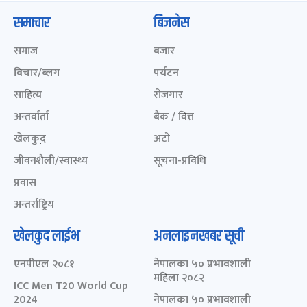
समाचार
बिजनेस
समाज
बजार
विचार/ब्लग
पर्यटन
साहित्य
रोजगार
अन्तर्वार्ता
बैंक / वित्त
खेलकुद़़
अटो
जीवनशैली/स्वास्थ्य
सूचना-प्रविधि
प्रवास
अन्तर्राष्ट्रिय
खेलकुद लाईभ
अनलाइनखबर सूची
एनपीएल २०८१
नेपालका ५० प्रभावशाली
महिला २०८२
ICC Men T20 World Cup
2024
नेपालका ५० प्रभावशाली