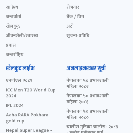
साहित्य
रोजगार
अन्तर्वार्ता
बैंक / वित्त
खेलकुद़़
अटो
जीवनशैली/स्वास्थ्य
सूचना-प्रविधि
प्रवास
अन्तर्राष्ट्रिय
खेलकुद लाईभ
अनलाइनखबर सूची
एनपीएल २०८१
नेपालका ५० प्रभावशाली
महिला २०८२
ICC Men T20 World Cup
2024
नेपालका ५० प्रभावशाली
महिला २०८१
IPL 2024
नेपालका ५० प्रभावशाली
Aaha RARA Pokhara
महिला २०८०
gold cup
चालीस मुनिका चालीस- २०८३
Nepal Super League -
- छनोट मनोनयन फर्म