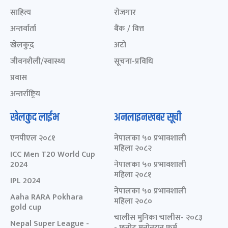
साहित्य
रोजगार
अन्तर्वार्ता
बैंक / वित्त
खेलकुद़़
अटो
जीवनशैली/स्वास्थ्य
सूचना-प्रविधि
प्रवास
अन्तर्राष्ट्रिय
खेलकुद लाईभ
अनलाइनखबर सूची
एनपीएल २०८१
नेपालका ५० प्रभावशाली
महिला २०८२
ICC Men T20 World Cup
2024
नेपालका ५० प्रभावशाली
महिला २०८१
IPL 2024
नेपालका ५० प्रभावशाली
Aaha RARA Pokhara
महिला २०८०
gold cup
चालीस मुनिका चालीस- २०८३
Nepal Super League -
- छनोट मनोनयन फर्म