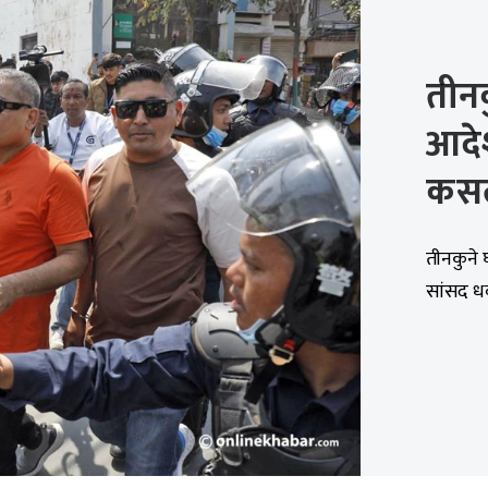
तीनक
आदेश
कसल
तीनकुने घट
सांसद धव