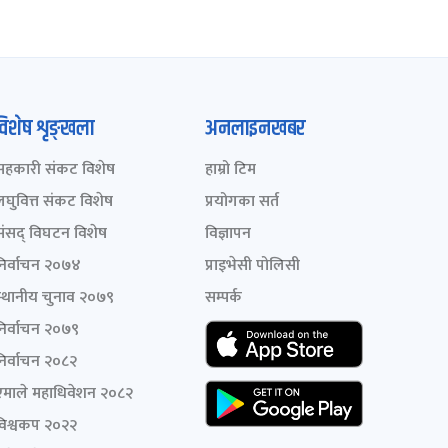
विशेष शृङ्खला
अनलाइनखबर
सहकारी संकट विशेष
हाम्रो टिम
लघुवित्त संकट विशेष
प्रयोगका सर्त
संसद् विघटन विशेष
विज्ञापन
निर्वाचन २०७४
प्राइभेसी पोलिसी
स्थानीय चुनाव २०७९
सम्पर्क
निर्वाचन २०७९
निर्वाचन २०८२
एमाले महाधिवेशन २०८२
विश्वकप २०२२