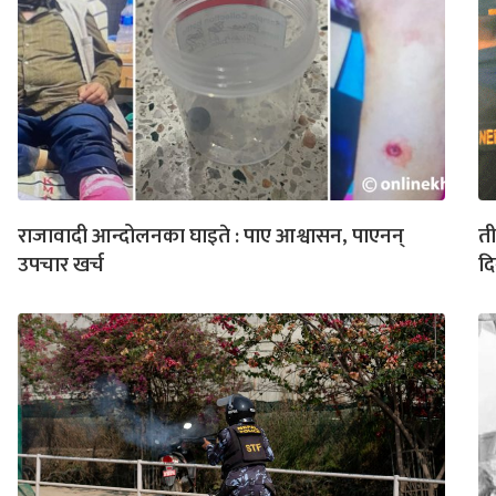
राजावादी आन्दोलनका घाइते : पाए आश्वासन, पाएनन्
ती
उपचार खर्च
दि