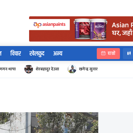
न
विचार
खेलकुद
अन्य
पात्रो
गगन थापा
शेरबहादुर देउवा
खगेन्द्र सुनार