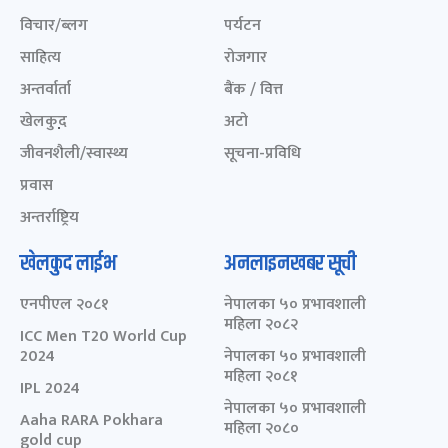
विचार/ब्लग
पर्यटन
साहित्य
रोजगार
अन्तर्वार्ता
बैंक / वित्त
खेलकुद़़
अटो
जीवनशैली/स्वास्थ्य
सूचना-प्रविधि
प्रवास
अन्तर्राष्ट्रिय
खेलकुद लाईभ
अनलाइनखबर सूची
एनपीएल २०८१
नेपालका ५० प्रभावशाली
महिला २०८२
ICC Men T20 World Cup
2024
नेपालका ५० प्रभावशाली
महिला २०८१
IPL 2024
नेपालका ५० प्रभावशाली
Aaha RARA Pokhara
महिला २०८०
gold cup