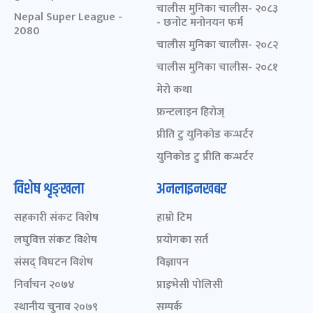
चालीस मुनिका चालीस- २०८३
Nepal Super League -
- छनोट मनोनयन फर्म
2080
चालीस मुनिका चालीस- २०८२
चालीस मुनिका चालीस- २०८१
मेरो कथा
फ्रन्टलाइन हिरोज्
प्रीति टु युनिकोड कन्भर्टर
युनिकोड टु प्रीति कन्भर्टर
विशेष शृङ्खला
अनलाइनखबर
सहकारी संकट विशेष
हाम्रो टिम
लघुवित्त संकट विशेष
प्रयोगका सर्त
संसद् विघटन विशेष
विज्ञापन
निर्वाचन २०७४
प्राइभेसी पोलिसी
स्थानीय चुनाव २०७९
सम्पर्क