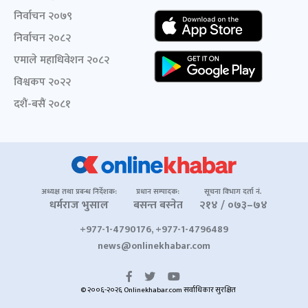
निर्वाचन २०७९
निर्वाचन २०८२
एमाले महाधिवेशन २०८२
विश्वकप २०२२
दशैं-बसैं २०८१
अध्यक्ष तथा प्रबन्ध निर्देशक:
प्रधान सम्पादक:
सूचना विभाग दर्ता नं.
धर्मराज भुसाल
बसन्त बस्नेत
२१४ / ०७३–७४
+977-1-4790176, +977-1-4796489
news@onlinekhabar.com
© २००६-२०२६ Onlinekhabar.com सर्वाधिकार सुरक्षित