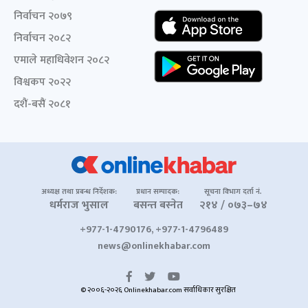
निर्वाचन २०७९
निर्वाचन २०८२
एमाले महाधिवेशन २०८२
विश्वकप २०२२
दशैं-बसैं २०८१
अध्यक्ष तथा प्रबन्ध निर्देशक:
प्रधान सम्पादक:
सूचना विभाग दर्ता नं.
धर्मराज भुसाल
बसन्त बस्नेत
२१४ / ०७३–७४
+977-1-4790176, +977-1-4796489
news@onlinekhabar.com
© २००६-२०२६ Onlinekhabar.com सर्वाधिकार सुरक्षित