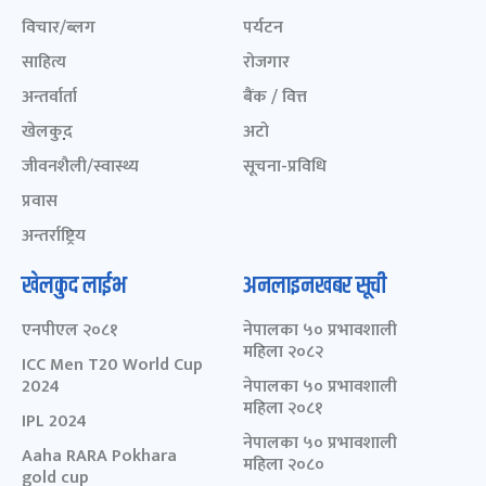
विचार/ब्लग
पर्यटन
साहित्य
रोजगार
अन्तर्वार्ता
बैंक / वित्त
खेलकुद़़
अटो
जीवनशैली/स्वास्थ्य
सूचना-प्रविधि
प्रवास
अन्तर्राष्ट्रिय
खेलकुद लाईभ
अनलाइनखबर सूची
एनपीएल २०८१
नेपालका ५० प्रभावशाली
महिला २०८२
ICC Men T20 World Cup
2024
नेपालका ५० प्रभावशाली
महिला २०८१
IPL 2024
नेपालका ५० प्रभावशाली
Aaha RARA Pokhara
महिला २०८०
gold cup