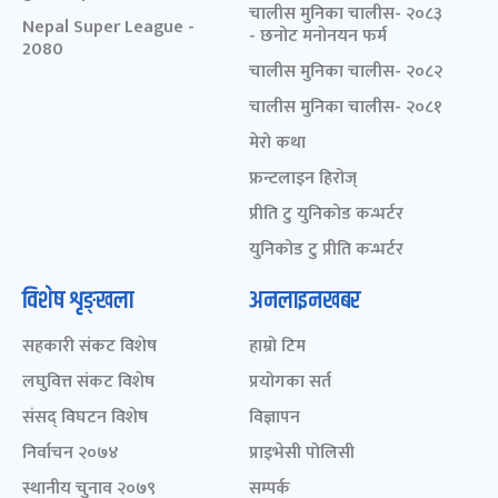
चालीस मुनिका चालीस- २०८३
Nepal Super League -
- छनोट मनोनयन फर्म
2080
चालीस मुनिका चालीस- २०८२
चालीस मुनिका चालीस- २०८१
मेरो कथा
फ्रन्टलाइन हिरोज्
प्रीति टु युनिकोड कन्भर्टर
युनिकोड टु प्रीति कन्भर्टर
विशेष शृङ्खला
अनलाइनखबर
सहकारी संकट विशेष
हाम्रो टिम
लघुवित्त संकट विशेष
प्रयोगका सर्त
संसद् विघटन विशेष
विज्ञापन
निर्वाचन २०७४
प्राइभेसी पोलिसी
स्थानीय चुनाव २०७९
सम्पर्क