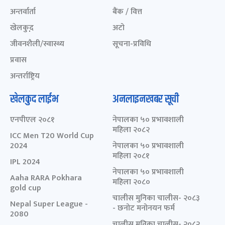
अन्तर्वार्ता
बैंक / वित्त
खेलकुद़़
अटो
जीवनशैली/स्वास्थ्य
सूचना-प्रविधि
प्रवास
अन्तर्राष्ट्रिय
खेलकुद लाईभ
अनलाइनखबर सूची
एनपीएल २०८१
नेपालका ५० प्रभावशाली
महिला २०८२
ICC Men T20 World Cup
2024
नेपालका ५० प्रभावशाली
महिला २०८१
IPL 2024
नेपालका ५० प्रभावशाली
Aaha RARA Pokhara
महिला २०८०
gold cup
चालीस मुनिका चालीस- २०८३
Nepal Super League -
- छनोट मनोनयन फर्म
2080
चालीस मुनिका चालीस- २०८२