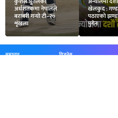
कुशल भुर्तेलको
अन्योलमा दशौँ र
अर्धशतकमा नेपालले
खेलकुद : गण्
बराबरी गर्‍यो टी–२०
पठाएको झण्डा
शृंखला
पुगेन
समाचार
विजनेस
समाज
बजार
विचार/ब्लग
पर्यटन
साहित्य
रोजगार
अन्तर्वार्ता
बैँक / वित्त
खेलकुद़़
अटो
जीवनशैली/स्वास्थ्य
सूचना-प्रविधि
प्रवास
अन्तर्राष्ट्रिय