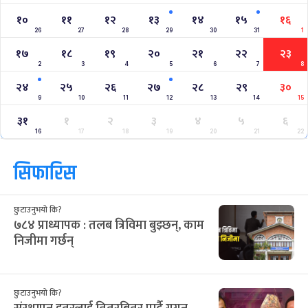
१०
११
१२
१३
१४
१५
१६
26
27
28
29
30
31
1
१७
१८
१९
२०
२१
२२
२३
2
3
4
5
6
7
8
२४
२५
२६
२७
२८
२९
३०
9
10
11
12
13
14
15
३१
१
२
३
४
५
६
16
17
18
19
20
21
22
सिफारिस
छुटाउनुभयो कि?
७८४ प्राध्यापक : तलब त्रिविमा बुझ्छन्, काम
निजीमा गर्छन्
छुटाउनुभयो कि?