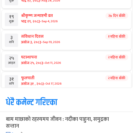
-
भाद्र १२, २०८३
Aug 28, 2026
शुक्र
श्रीकृष्ण जन्माष्टमी व्रत
२७ दिन बाँकी
१९
-
भाद्र १९, २०८३
Sep 4, 2026
शुक्र
संविधान दिवस
१ महिना बाँकी
३
-
असोज ३, २०८३
Sep 19, 2026
शनि
घटस्थापना
२ महिना बाँकी
२५
-
असोज २५, २०८३
Oct 11, 2026
आइत
फूलपाती
२ महिना बाँकी
३१
-
असोज ३१ , २०८३
Oct 17, 2026
शनि
कार्तिक सङ्क्रान्ति
धेरै कमेन्ट गरिएका
२ महिना बाँकी
१
-
कार्तिक १, २०८३
Oct 18, 2026
आइत
बाम माछाको रहस्यमय जीवन : नदीका पाहुना, समुद्रका
महानवमी
२ महिना बाँकी
३
सन्तान
-
कार्तिक ३, २०८३
Oct 20, 2026
मंगल