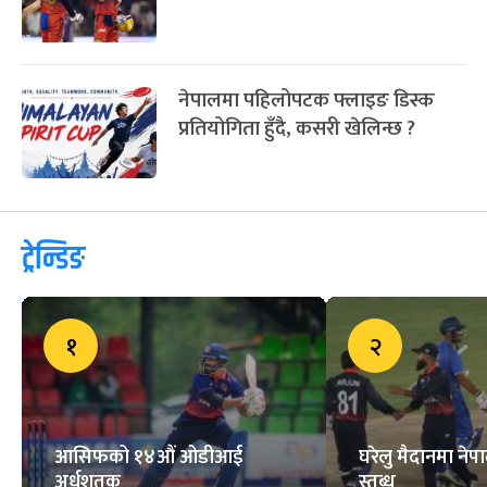
नेपालमा पहिलोपटक फ्लाइङ डिस्क
प्रतियोगिता हुँदै, कसरी खेलिन्छ ?
ट्रेन्डिङ
१
२
आसिफको १४औं ओडीआई
घरेलु मैदानमा नेप
अर्धशतक
स्तब्ध