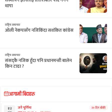
संस्थापन इतरलाई तितरबितर पार्दै गगन
थापा
राष्ट्रिय समाचार
ओली नेकपासँग नजिकिँदा सशंकित कांग्रेस
राष्ट्रिय समाचार
संसद्कै नजिक हुँदा पनि प्रधानमन्त्री बालेन
किन टाढा ?
आगामी बिदाहरु
जनै पूर्णिमा
२० दिन बाँकी
१२