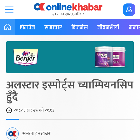
२३ साउन २०८३, शनिबार
होमपेज
समाचार
बिजनेस
जीवनशैली
मनोर
अलस्टार इस्पोर्ट्स च्याम्पियनसिप
हुँदै
२०८२ असार २५ गते ११:१३
अनलाइनखबर