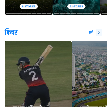
9
STORIES
8
STORIES
फिचर
सबै