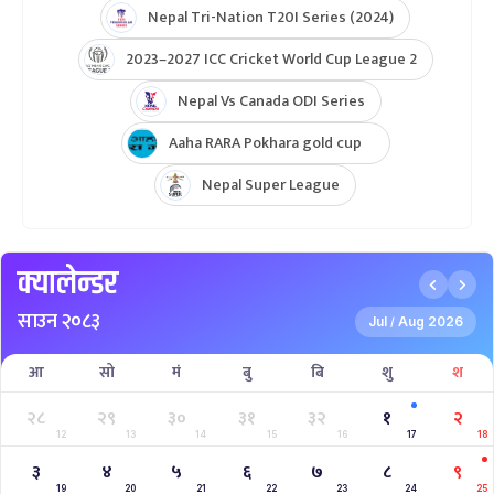
Nepal Tri-Nation T20I Series (2024)
2023–2027 ICC Cricket World Cup League 2
Nepal Vs Canada ODI Series
Aaha RARA Pokhara gold cup
Nepal Super League
क्यालेन्डर
साउन २०८३
Jul
Aug 2026
/
आ
सो
मं
बु
बि
शु
श
२८
२९
३०
३१
३२
१
२
12
13
14
15
16
17
18
३
४
५
६
७
८
९
19
20
21
22
23
24
25