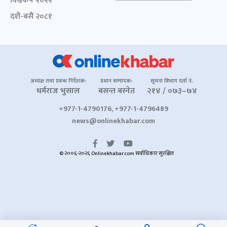
विश्वकप २०२२
दशैं-बसैं २०८१
अध्यक्ष तथा प्रबन्ध निर्देशक:
प्रधान सम्पादक:
सूचना विभाग दर्ता नं.
धर्मराज भुसाल
बसन्त बस्नेत
२१४ / ०७३–७४
+977-1-4790176, +977-1-4796489
news@onlinekhabar.com
© २००६-२०२६ Onlinekhabar.com सर्वाधिकार सुरक्षित