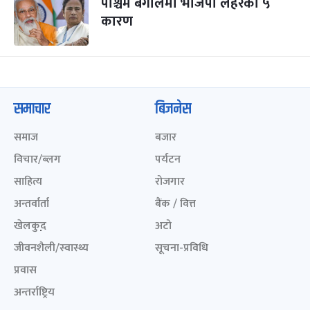
पश्चिम बंगालमा भाजपा लहरका ५
कारण
समाचार
बिजनेस
समाज
बजार
विचार/ब्लग
पर्यटन
साहित्य
रोजगार
अन्तर्वार्ता
बैंक / वित्त
खेलकुद़़
अटो
जीवनशैली/स्वास्थ्य
सूचना-प्रविधि
प्रवास
अन्तर्राष्ट्रिय