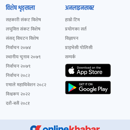
विशेष शृङ्खला
अनलाइनखबर
सहकारी संकट विशेष
हाम्रो टिम
लघुवित्त संकट विशेष
प्रयोगका सर्त
संसद् विघटन विशेष
विज्ञापन
निर्वाचन २०७४
प्राइभेसी पोलिसी
स्थानीय चुनाव २०७९
सम्पर्क
निर्वाचन २०७९
निर्वाचन २०८२
एमाले महाधिवेशन २०८२
विश्वकप २०२२
दशैं-बसैं २०८१