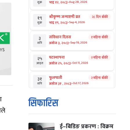
-
भाद्र १२, २०८३
Aug 28, 2026
शुक्र
श्रीकृष्ण जन्माष्टमी व्रत
२८ दिन बाँकी
१९
-
भाद्र १९, २०८३
Sep 4, 2026
शुक्र
संविधान दिवस
१ महिना बाँकी
३
-
असोज ३, २०८३
Sep 19, 2026
शनि
घटस्थापना
२ महिना बाँकी
२५
-
असोज २५, २०८३
Oct 11, 2026
आइत
फूलपाती
२ महिना बाँकी
३१
-
असोज ३१ , २०८३
Oct 17, 2026
शनि
ा
कार्तिक सङ्क्रान्ति
२ महिना बाँकी
१
सिफारिस
-
कार्तिक १, २०८३
Oct 18, 2026
आइत
सले
महानवमी
२ महिना बाँकी
३
-
कार्तिक ३, २०८३
Oct 20, 2026
मंगल
ई–बिडिङ प्रकरण : विक्रम