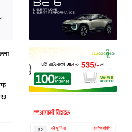
ाव
ल्ला
र्फ
१९३
आगामी बिदाहरु
जनै पूर्णिमा
२१ दिन बाँकी
१२