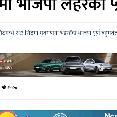
ालमा भाजपा लहरका
िटमध्ये २९३ सिटमा मतगणना भइरहँदा भाजपा पूर्ण बहुमततर
 गते १४:२०