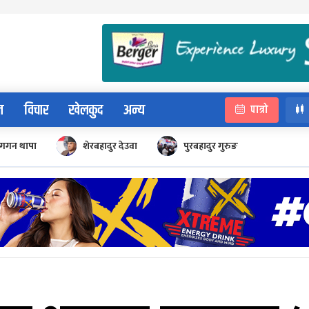
न
विचार
खेलकुद
अन्य
पात्रो
गगन थापा
शेरबहादुर देउवा
पुरबहादुर गुरुङ