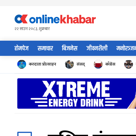
Skip
to
content
२२ साउन २०८३, शुक्रबार
होमपेज
समाचार
बिजनेस
जीवनशैली
मनोरञ्ज
करदाता प्रोत्साहन
संसद्
काँग्रेस