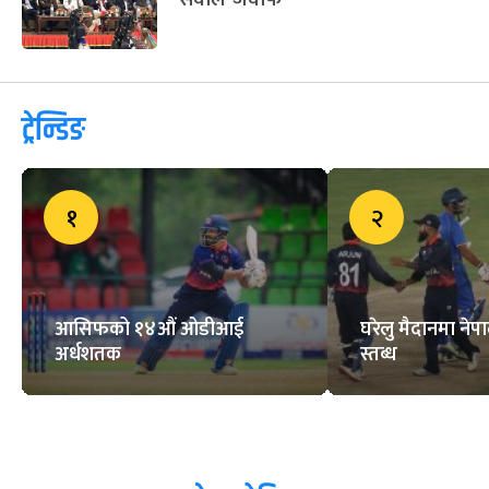
ट्रेन्डिङ
१
२
आसिफको १४औं ओडीआई
घरेलु मैदानमा नेप
अर्धशतक
स्तब्ध