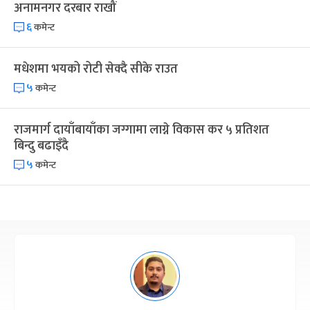
अनामनगर दरबार राखौं
६
कमेन्ट
मधेशमा भयको रोटी सेक्दै सीके राउत
५
कमेन्ट
राजमार्ग दायाँबायाँका जग्गामा लाग्ने विकास कर ५ प्रतिशत
बिन्दु बढाइँदै
५
कमेन्ट