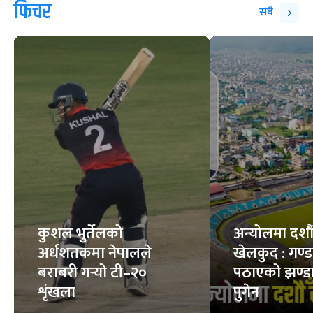
फिचर
सबै
कुशल भुर्तेलको
अन्योलमा दशौँ र
अर्धशतकमा नेपालले
खेलकुद : गण्
बराबरी गर्‍यो टी–२०
पठाएको झण्डा
शृंखला
पुगेन