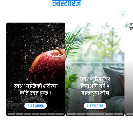
वेबस्टोरिज
एयर प्युरिफायर
स्वस्थ मान्छेको शरीरमा
किन्नुअघि गर्ने ५
कति रगत हुन्छ ?
महत्त्वपूर्ण जाँच
7
STORIES
6
STORIES