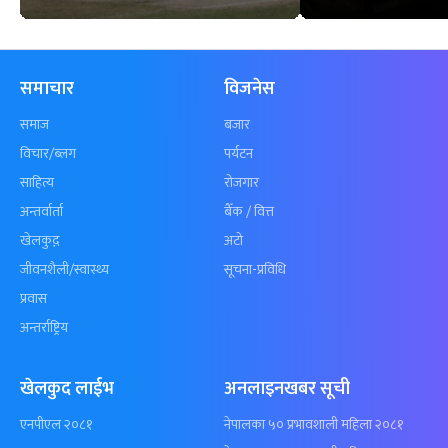
समाचार
विजनेस
समाज
बजार
विचार/ब्लग
पर्यटन
साहित्य
रोजगार
अन्तर्वार्ता
बैँक / वित्त
खेलकुद़़
अटो
जीवनशैली/स्वास्थ्य
सूचना-प्रविधि
प्रवास
अन्तर्राष्ट्रिय
खेलकुद लाईभ
अनलाइनखबर सूची
एनपीएल २०८१
नेपालका ५० प्रभावशाली महिला २०८१