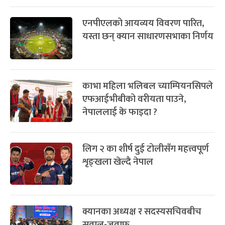
एनपीएलको आयव्यय विवरण पारित,
यस्ता छन् क्यान साधारणसभाका निर्णय
काभा महिला भलिबल च्याम्पियनसिपले
एफआईभीबीको वरीयता पाउने,
नेपाललाई के फाइदा ?
लिग २ का शीर्ष दुई टोलीसँग महत्त्वपूर्ण
शृङ्खला खेल्दै नेपाल
क्यानका अध्यक्ष र सदस्यसचिवबीच
सवाल-जवाफ