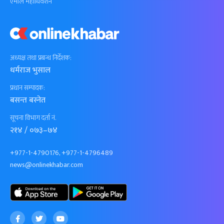
एमाले महाधिवेशन
अध्यक्ष तथा प्रबन्ध निर्देशक:
धर्मराज भुसाल
प्रधान सम्पादक:
बसन्त बस्नेत
सूचना विभाग दर्ता नं.
२१४ / ०७३–७४
+977-1-4790176, +977-1-4796489
news@onlinekhabar.com