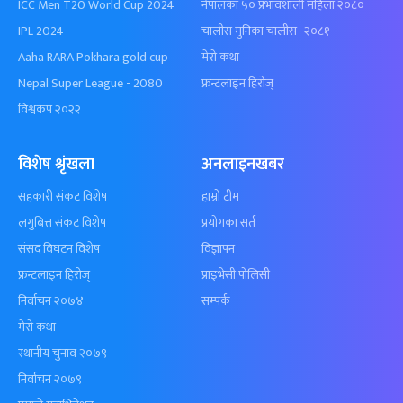
ICC Men T20 World Cup 2024
नेपालका ५० प्रभावशाली महिला २०८०
IPL 2024
चालीस मुनिका चालीस- २०८१
Aaha RARA Pokhara gold cup
मेरो कथा
Nepal Super League - 2080
फ्रन्टलाइन हिरोज्
विश्वकप २०२२
विशेष श्रृंखला
अनलाइनखबर
सहकारी संकट विशेष
हाम्रो टीम
लगुबित्त संकट विशेष
प्रयोगका सर्त
संसद विघटन विशेष
विज्ञापन
फ्रन्टलाइन हिरोज्
प्राइभेसी पोलिसी
निर्वाचन २०७४
सम्पर्क
मेरो कथा
स्थानीय चुनाव २०७९
निर्वाचन २०७९