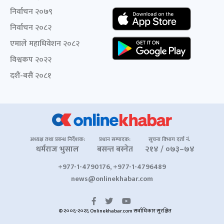
निर्वाचन २०७९
निर्वाचन २०८२
एमाले महाधिवेशन २०८२
विश्वकप २०२२
दशैं-बसैं २०८१
अध्यक्ष तथा प्रबन्ध निर्देशक:
प्रधान सम्पादक:
सूचना विभाग दर्ता नं.
धर्मराज भुसाल
बसन्त बस्नेत
२१४ / ०७३–७४
+977-1-4790176, +977-1-4796489
news@onlinekhabar.com
© २००६-२०२६ Onlinekhabar.com सर्वाधिकार सुरक्षित