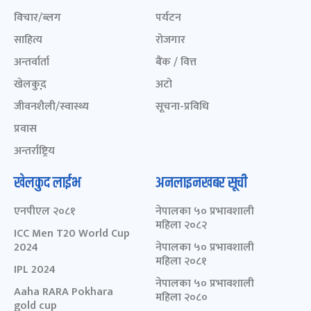
विचार/ब्लग
पर्यटन
साहित्य
रोजगार
अन्तर्वार्ता
बैंक / वित्त
खेलकुद़़
अटो
जीवनशैली/स्वास्थ्य
सूचना-प्रविधि
प्रवास
अन्तर्राष्ट्रिय
खेलकुद लाईभ
अनलाइनखबर सूची
एनपीएल २०८१
नेपालका ५० प्रभावशाली
महिला २०८२
ICC Men T20 World Cup
2024
नेपालका ५० प्रभावशाली
महिला २०८१
IPL 2024
नेपालका ५० प्रभावशाली
Aaha RARA Pokhara
महिला २०८०
gold cup