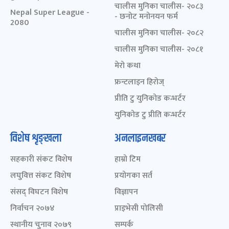
चालीस मुनिका चालीस- २०८३
Nepal Super League -
- छनोट मनोनयन फर्म
2080
चालीस मुनिका चालीस- २०८२
चालीस मुनिका चालीस- २०८१
मेरो कथा
फ्रन्टलाइन हिरोज्
प्रीति टु युनिकोड कन्भर्टर
युनिकोड टु प्रीति कन्भर्टर
विशेष शृङ्खला
अनलाइनखबर
सहकारी संकट विशेष
हाम्रो टिम
लघुवित्त संकट विशेष
प्रयोगका सर्त
संसद् विघटन विशेष
विज्ञापन
निर्वाचन २०७४
प्राइभेसी पोलिसी
स्थानीय चुनाव २०७९
सम्पर्क