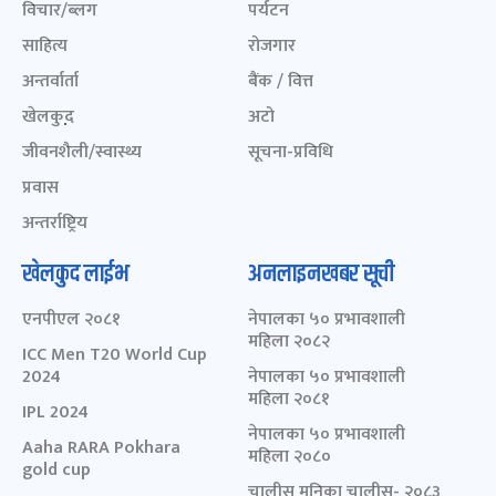
विचार/ब्लग
पर्यटन
साहित्य
रोजगार
अन्तर्वार्ता
बैंक / वित्त
खेलकुद़़
अटो
जीवनशैली/स्वास्थ्य
सूचना-प्रविधि
प्रवास
अन्तर्राष्ट्रिय
खेलकुद लाईभ
अनलाइनखबर सूची
एनपीएल २०८१
नेपालका ५० प्रभावशाली
महिला २०८२
ICC Men T20 World Cup
2024
नेपालका ५० प्रभावशाली
महिला २०८१
IPL 2024
नेपालका ५० प्रभावशाली
Aaha RARA Pokhara
महिला २०८०
gold cup
चालीस मुनिका चालीस- २०८३