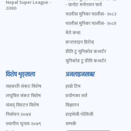
Nepal Super League -
- छनोट मनोनयन फर्म
2080
चालीस मुनिका चालीस- २०८२
चालीस मुनिका चालीस- २०८१
मेरो कथा
फ्रन्टलाइन हिरोज्
प्रीति टु युनिकोड कन्भर्टर
युनिकोड टु प्रीति कन्भर्टर
विशेष शृङ्खला
अनलाइनखबर
सहकारी संकट विशेष
हाम्रो टिम
लघुवित्त संकट विशेष
प्रयोगका सर्त
संसद् विघटन विशेष
विज्ञापन
निर्वाचन २०७४
प्राइभेसी पोलिसी
स्थानीय चुनाव २०७९
सम्पर्क