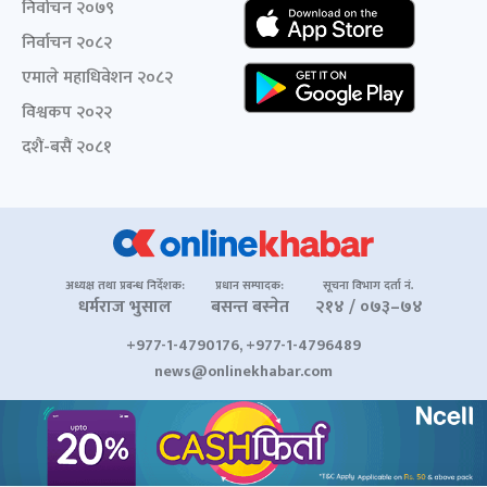
निर्वाचन २०७९
निर्वाचन २०८२
एमाले महाधिवेशन २०८२
विश्वकप २०२२
दशैं-बसैं २०८१
अध्यक्ष तथा प्रबन्ध निर्देशक:
प्रधान सम्पादक:
सूचना विभाग दर्ता नं.
धर्मराज भुसाल
बसन्त बस्नेत
२१४ / ०७३–७४
+977-1-4790176, +977-1-4796489
news@onlinekhabar.com
© २००६-२०२६ Onlinekhabar.com सर्वाधिकार सुरक्षित