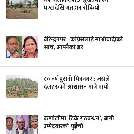
वर्षा नरोकिएपछि सुर्खेतमा एक
घण्टादेखि मतदान रोकियो
वीरेन्द्रनगर : कांग्रेसलाई माओवादीको
साथ, आफ्नैको डर
८० वर्ष पुरानो मित्रनगर : जसले
दलहरूको आश्वासन मात्रै पायो
कर्णालीमा ‘टिके गठबन्धन’, बागी
उम्मेदवारको घुइँचो