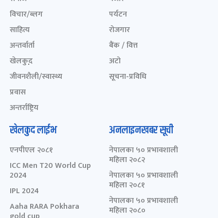
विचार/ब्लग
पर्यटन
साहित्य
रोजगार
अन्तर्वार्ता
बैंक / वित्त
खेलकुद़़
अटो
जीवनशैली/स्वास्थ्य
सूचना-प्रविधि
प्रवास
अन्तर्राष्ट्रिय
खेलकुद लाईभ
अनलाइनखबर सूची
एनपीएल २०८१
नेपालका ५० प्रभावशाली
महिला २०८२
ICC Men T20 World Cup
2024
नेपालका ५० प्रभावशाली
महिला २०८१
IPL 2024
नेपालका ५० प्रभावशाली
Aaha RARA Pokhara
महिला २०८०
gold cup