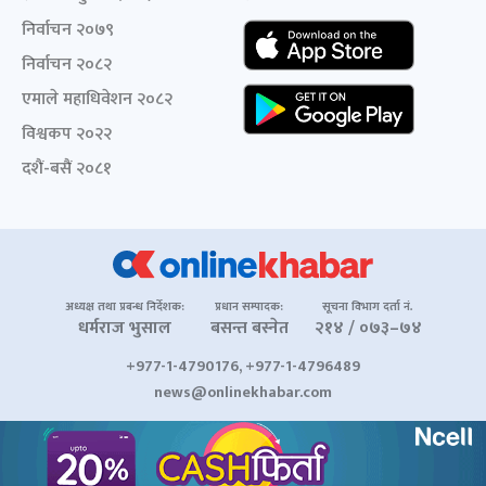
निर्वाचन २०७९
निर्वाचन २०८२
एमाले महाधिवेशन २०८२
विश्वकप २०२२
दशैं-बसैं २०८१
अध्यक्ष तथा प्रबन्ध निर्देशक:
प्रधान सम्पादक:
सूचना विभाग दर्ता नं.
धर्मराज भुसाल
बसन्त बस्नेत
२१४ / ०७३–७४
+977-1-4790176, +977-1-4796489
news@onlinekhabar.com
© २००६-२०२६ Onlinekhabar.com सर्वाधिकार सुरक्षित