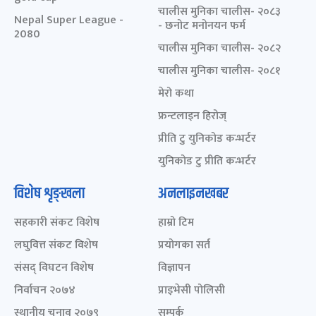
चालीस मुनिका चालीस- २०८३
Nepal Super League -
- छनोट मनोनयन फर्म
2080
चालीस मुनिका चालीस- २०८२
चालीस मुनिका चालीस- २०८१
मेरो कथा
फ्रन्टलाइन हिरोज्
प्रीति टु युनिकोड कन्भर्टर
युनिकोड टु प्रीति कन्भर्टर
विशेष शृङ्खला
अनलाइनखबर
सहकारी संकट विशेष
हाम्रो टिम
लघुवित्त संकट विशेष
प्रयोगका सर्त
संसद् विघटन विशेष
विज्ञापन
निर्वाचन २०७४
प्राइभेसी पोलिसी
स्थानीय चुनाव २०७९
सम्पर्क