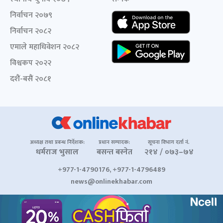
निर्वाचन २०७९
निर्वाचन २०८२
एमाले महाधिवेशन २०८२
विश्वकप २०२२
दशैं-बसैं २०८१
अध्यक्ष तथा प्रबन्ध निर्देशक:
प्रधान सम्पादक:
सूचना विभाग दर्ता नं.
धर्मराज भुसाल
बसन्त बस्नेत
२१४ / ०७३–७४
+977-1-4790176, +977-1-4796489
news@onlinekhabar.com
© २००६-२०२६ Onlinekhabar.com सर्वाधिकार सुरक्षित