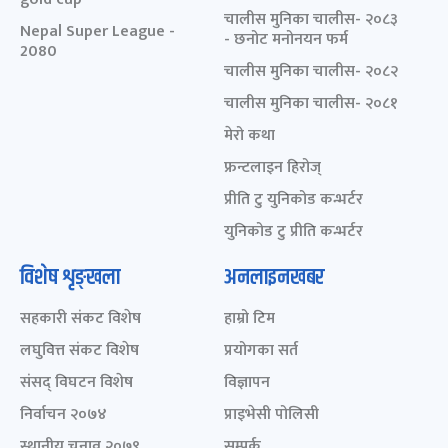
चालीस मुनिका चालीस- २०८३
Nepal Super League -
- छनोट मनोनयन फर्म
2080
चालीस मुनिका चालीस- २०८२
चालीस मुनिका चालीस- २०८१
मेरो कथा
फ्रन्टलाइन हिरोज्
प्रीति टु युनिकोड कन्भर्टर
युनिकोड टु प्रीति कन्भर्टर
विशेष शृङ्खला
अनलाइनखबर
सहकारी संकट विशेष
हाम्रो टिम
लघुवित्त संकट विशेष
प्रयोगका सर्त
संसद् विघटन विशेष
विज्ञापन
निर्वाचन २०७४
प्राइभेसी पोलिसी
स्थानीय चुनाव २०७९
सम्पर्क