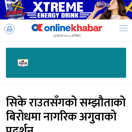
Skip
to
२३ साउन २०८३, शनिबार
content
सिके राउतसँगको सम्झौताको
बिरोधमा नागरिक अगुवाको
प्रदर्शन