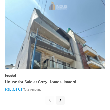
Imadol
B
House for Sale at Cozy Homes, Imadol
B
Rs. 3.4 Cr
R
Total Amount
‹
›