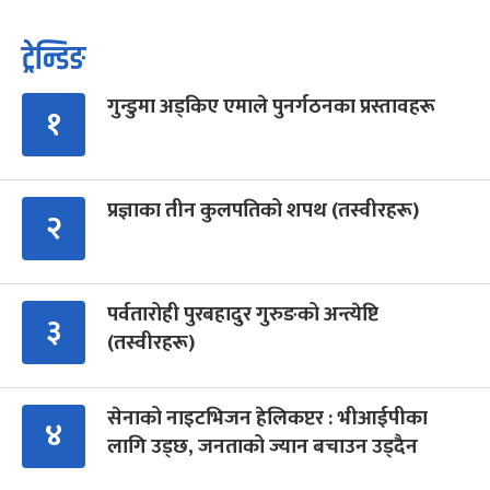
ट्रेन्डिङ
गुन्डुमा अड्किए एमाले पुनर्गठनका प्रस्तावहरू
१
प्रज्ञाका तीन कुलपतिको शपथ (तस्वीरहरू)
२
पर्वतारोही पुरबहादुर गुरुङको अन्त्येष्टि
३
(तस्वीरहरू)
सेनाको नाइटभिजन हेलिकप्टर : भीआईपीका
४
लागि उड्छ, जनताको ज्यान बचाउन उड्दैन