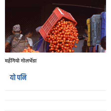
महँगियो गोलभेँडा
यो पनि