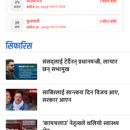
घटस्थापना
२ महिना बाँकी
२५
-
असोज २५, २०८३
Oct 11, 2026
आइत
फूलपाती
२ महिना बाँकी
३१
-
असोज ३१ , २०८३
Oct 17, 2026
शनि
कार्तिक सङ्क्रान्ति
२ महिना बाँकी
१
सिफारिस
-
कार्तिक १, २०८३
Oct 18, 2026
आइत
संसद्लाई टेर्दैनन् प्रधानमन्त्री, लाचार
महानवमी
२ महिना बाँकी
३
-
छन् सभामुख
कार्तिक ३, २०८३
Oct 20, 2026
मंगल
विजयादशमी
२ महिना बाँकी
४
-
कार्तिक ४, २०८३
Oct 21, 2026
बुध
साबिरलाई सान्त्वना दिन विजय आए,
सरकार आएन
पापा‌ङ्कुशा एकादशी व्रत
२ महिना बाँकी
५
-
कार्तिक ५, २०८३
Oct 22, 2026
बिहि
‘कामचलाउ’ नेतृत्वले थलियो स्वास्थ्य
कुकुर तिहार
३ महिना बाँकी
२२
-
कार्तिक २२, २०८३
Nov 8, 2026
आइत