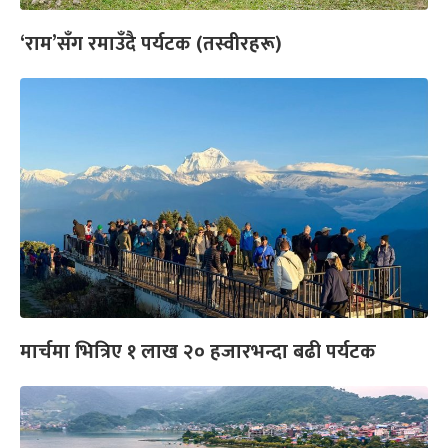
‘राम’सँग रमाउँदै पर्यटक (तस्वीरहरू)
मार्चमा भित्रिए १ लाख २० हजारभन्दा बढी पर्यटक