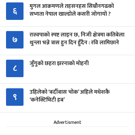
मुगल आक्रमणले तहसनहस सिम्रौनगढको
६
सभ्यता नेपाल खाल्डोले कसरी जोगायो ?
रास्वपाको स्पष्ट लाइन छ, निजी क्षेत्रमा कतिबेला
७
थुन्ला भन्ने त्रास हुन दिन हुँदैन : रवि लामिछाने
जुँगुको छहरा झरनाको मोहनी
८
उहिलेको ‘बर्दीबास चोक’ अहिले मधेशकै
९
‘कनेक्टिभिटी हब’
Advertisment