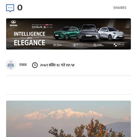
0
SHARES
रासस
२०७९ मंसिर १८ गते १४:५१