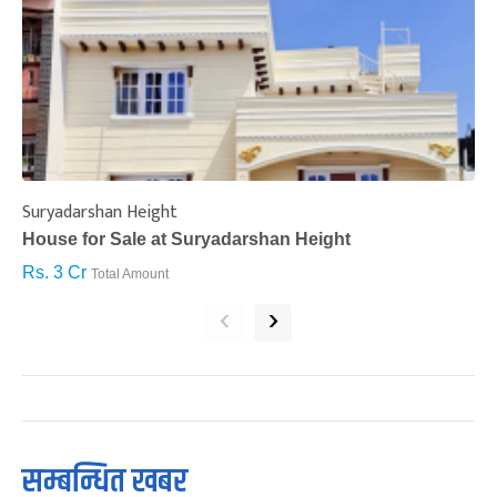
Suryadarshan Height
L
House for Sale at Suryadarshan Height
H
Rs. 3 Cr
R
Total Amount
‹
›
सम्बन्धित खबर