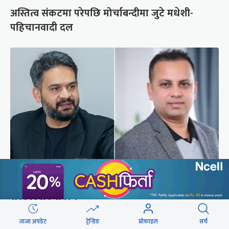
अस्तित्व संकटमा परेपछि मोर्चाबन्दीमा जुटे मधेशी-
पहिचानवादी दल
बालेनलाई मनीष झाको जवाफ : महान जनादेश पाएको
सरकार एक्लो छैन
ताजा अपडेट
ट्रेन्डिङ
प्रोफाइल
सर्च