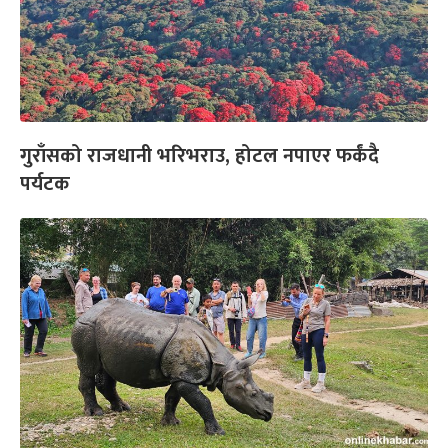
गुराँसको राजधानी भरिभराउ, होटल नपाएर फर्कंदै
पर्यटक