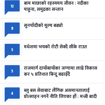
बाम माछाको रहस्यमय जीवन : नदीका
१२
फागुपूर्णिमा
७ महिना बाँकी
८
पाहुना, समुद्रका सन्तान
-
चैत्र ८, २०८३
Mar 22, 2027
सोम
सुनचाँदीको मूल्य बढ्यो
८
मधेशमा भयको रोटी सेक्दै सीके राउत
५
राजमार्ग दायाँबायाँका जग्गामा लाग्ने विकास
५
कर ५ प्रतिशत बिन्दु बढाइँदै
ब्लु बस सेवाबाट लैंगिक असमानतालाई
४
प्रोत्साहन नगर्ने नीति लिएका हौं : मन्त्री बादी