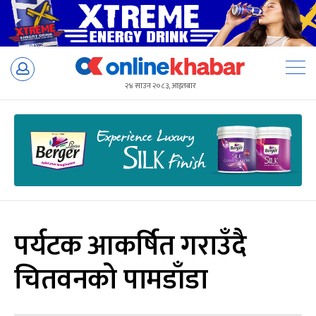
Skip
to
२४ साउन २०८३, आइतबार
content
पर्यटक आकर्षित गराउँदै
चितवनको पामडाँडा