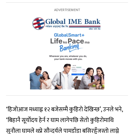
‘हिजोआज मध्याह्न १२ बजेसम्मै कुहिरो देखिन्छ’, उनले भने,
‘बिहानै सूर्योदय हेर्न र घाम लागेपछि सेतो कुहिरोमाथि
सुनौला घामले थप्ने सौन्दर्यले पामडाँडा बसिरहुँजस्तो लाग्ने