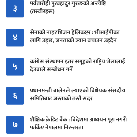
पर्वतारोही पुरबहादुर गुरुङको अन्त्येष्टि
३
(तस्वीरहरू)
सेनाको नाइटभिजन हेलिकप्टर : भीआईपीका
४
लागि उड्छ, जनताको ज्यान बचाउन उड्दैन
कांग्रेस संस्थापन इतर समूहको राष्ट्रिय भेलालाई
५
देउवाले सम्बोधन गर्ने
प्रधानमन्त्री बालेनले ल्याएको विधेयक संसदीय
६
समितिबाट जस्ताको तस्तै सदर
शैक्षिक क्रेडिट बैंक : विदेशमा अध्ययन पूरा नगरी
७
फर्किए नेपालमा निरन्तरता