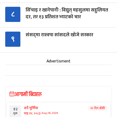
सिँचाइ र खानेपानी : विद्युत् महसुलमा सहुलियत
८
दर, तर १३ प्रतिशत भ्याटको भार
संसद्‍मा रास्वपा सांसदले खोजे सरकार
९
Advertisment
आगामी बिदाहरु
जनै पूर्णिमा
२० दिन बाँकी
१२
-
भाद्र १२, २०८३
Aug 28, 2026
शुक्र