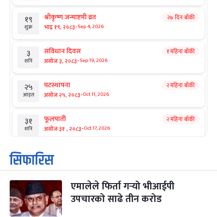
श्रीकृष्ण जन्माष्टमी व्रत
२७ दिन बाँकी
१९
-
भाद्र १९, २०८३
Sep 4, 2026
शुक्र
संविधान दिवस
१ महिना बाँकी
३
-
असोज ३, २०८३
Sep 19, 2026
शनि
घटस्थापना
२ महिना बाँकी
२५
-
असोज २५, २०८३
Oct 11, 2026
आइत
फूलपाती
२ महिना बाँकी
३१
-
असोज ३१ , २०८३
Oct 17, 2026
शनि
कार्तिक सङ्क्रान्ति
२ महिना बाँकी
१
सिफारिस
-
कार्तिक १, २०८३
Oct 18, 2026
आइत
एमालेले फिर्ता गर्‍यो भीआईपी
महानवमी
२ महिना बाँकी
३
-
उपचारको साढे तीन करोड
कार्तिक ३, २०८३
Oct 20, 2026
मंगल