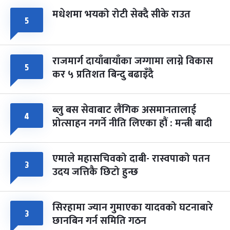
मधेशमा भयको रोटी सेक्दै सीके राउत
५
राजमार्ग दायाँबायाँका जग्गामा लाग्ने विकास
५
कर ५ प्रतिशत बिन्दु बढाइँदै
ब्लु बस सेवाबाट लैंगिक असमानतालाई
४
प्रोत्साहन नगर्ने नीति लिएका हौं : मन्त्री बादी
एमाले महासचिवको दाबी- रास्वपाको पतन
३
उदय जत्तिकै छिटो हुन्छ
सिरहामा ज्यान गुमाएका यादवको घटनाबारे
३
छानबिन गर्न समिति गठन