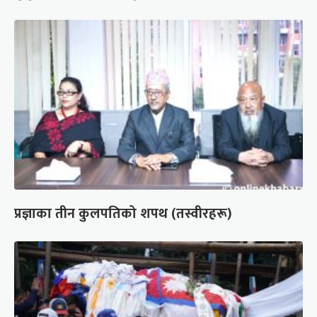
प्रज्ञाका तीन कुलपतिको शपथ (तस्वीरहरू)