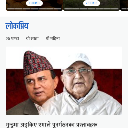
7
STORIES
7
STORIES
लोकप्रिय
२४ घण्टा
यो साता
यो महिना
गुन्डुमा अड्किए एमाले पुनर्गठनका प्रस्तावहरू