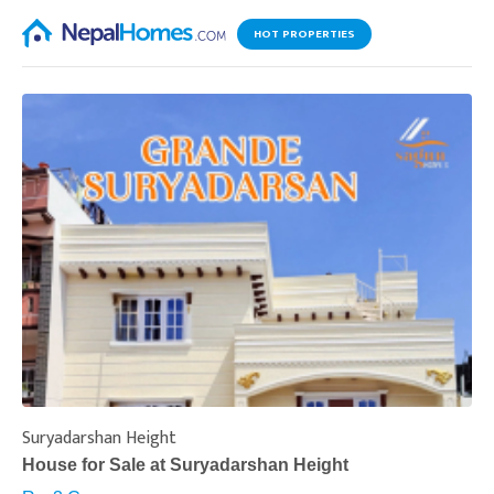
HOT PROPERTIES
Suryadarshan Height
L
House for Sale at Suryadarshan Height
H