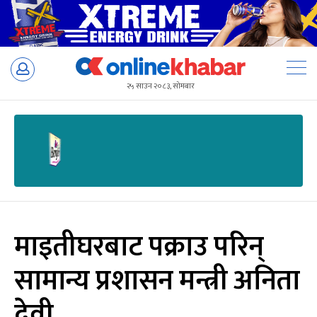
Skip
to
२५ साउन २०८३, सोमबार
content
माइतीघरबाट पक्राउ परिन्
सामान्य प्रशासन मन्त्री अनिता
देवी