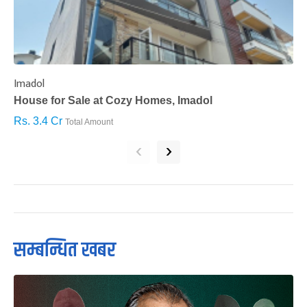
Imadol
B
House for Sale at Cozy Homes, Imadol
B
Rs. 3.4 Cr
R
Total Amount
‹
›
सम्बन्धित खबर