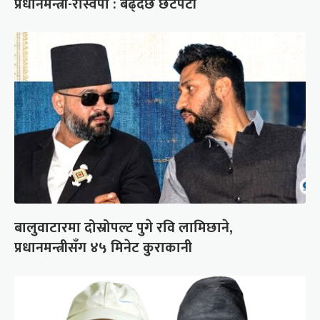
प्रधानमन्त्री-रास्वपा : बढ्दैछ छटपटी
बालुवाटारमा दोस्रोपल्ट पुगे रवि लामिछाने,
प्रधानमन्त्रीसँग ४५ मिनेट कुराकानी