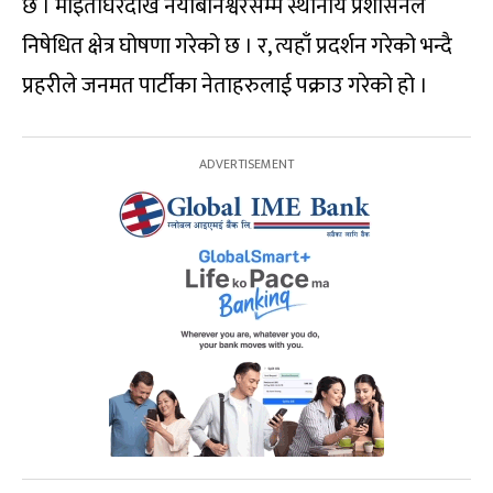
छ । माइतीघरदेखि नयाँबानेश्वरसम्म स्थानीय प्रशासनले
निषेधित क्षेत्र घोषणा गरेको छ । र, त्यहाँ प्रदर्शन गरेको भन्दै
प्रहरीले जनमत पार्टीका नेताहरुलाई पक्राउ गरेको हो ।