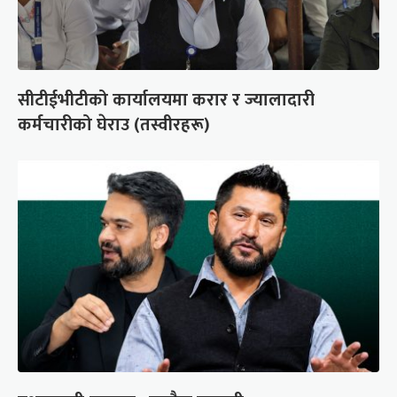
सीटीईभीटीको कार्यालयमा करार र ज्यालादारी
कर्मचारीको घेराउ (तस्वीरहरू)