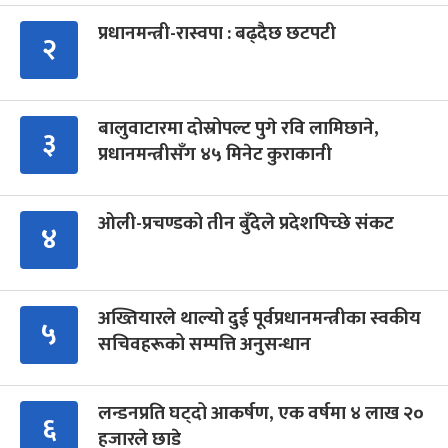
प्रधानमन्त्री-रास्वपा : बढ्दैछ छटपटी
२
बालुवाटारमा दोस्रोपल्ट पुगे रवि लामिछाने,
३
प्रधानमन्त्रीसँग ४५ मिनेट कुराकानी
ओली-प्रचण्डको तीन बुँदेले प्रदेशपिच्छे संकट
४
अख्तियारले थाल्यो दुई पूर्वप्रधानमन्त्रीका स्वकीय
५
सचिवहरूको सम्पत्ति अनुसन्धान
लन्डनप्रति घट्दो आकर्षण, एक वर्षमा ४ लाख २०
६
हजारले छाडे