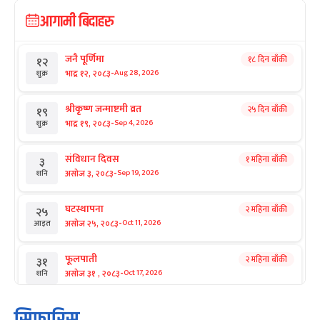
आगामी बिदाहरु
जनै पूर्णिमा
१८ दिन बाँकी
१२
-
भाद्र १२, २०८३
Aug 28, 2026
शुक्र
श्रीकृष्ण जन्माष्टमी व्रत
२५ दिन बाँकी
१९
-
भाद्र १९, २०८३
Sep 4, 2026
शुक्र
संविधान दिवस
१ महिना बाँकी
३
-
असोज ३, २०८३
Sep 19, 2026
शनि
घटस्थापना
२ महिना बाँकी
२५
-
असोज २५, २०८३
Oct 11, 2026
आइत
फूलपाती
२ महिना बाँकी
३१
-
असोज ३१ , २०८३
Oct 17, 2026
शनि
कार्तिक सङ्क्रान्ति
२ महिना बाँकी
१