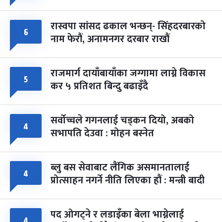
रास्वपा सांसद ढकाल भन्छन्- सिंहदरबारको
६
नाम फेरौं, अनामनगर दरबार राखौं
राजमार्ग दायाँबायाँका जग्गामा लाग्ने विकास
५
कर ५ प्रतिशत बिन्दु बढाइँदै
सर्वोच्चले गगनलाई चड्कन दियो, अबको
४
सभापति देउवा : मोहन बस्नेत
ब्लु बस सेवाबाट लैंगिक असमानतालाई
४
प्रोत्साहन नगर्ने नीति लिएका हौं : मन्त्री बादी
पद ओगट्ने र लडाइँका बेला भाग्नेलाई
४