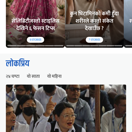
कुन भिटामिनको कमी हुँदा
सेलिब्रिटीजस्तो स्टाइलिस
शरीरले कस्तो संकेत
स
देखिने ६ फेसन टिप्स
देखाउँछ ?
6
STORIES
7
STORIES
लोकप्रिय
२४ घण्टा
यो साता
यो महिना