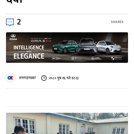
2
SHARES
अनलाइनखबर
२०८० पुष १६ गते १२:२३