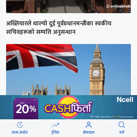
अख्तियारले थाल्यो दुई पूर्वप्रधानमन्त्रीका स्वकीय
सचिवहरूको सम्पत्ति अनुसन्धान
लन्डनप्रति घट्दो आकर्षण, एक वर्षमा ४ लाख २०
ताजा अपडेट
ट्रेन्डिङ
प्रोफाइल
सर्च
हजारले छाडे