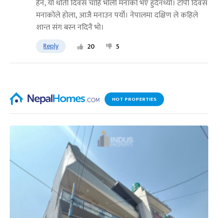
हैन, यो धोती दिवस चाहि भोली मनाको भए हुदैनथ्यो। टोपी दिवस
मनाकोले होला, आजै मनाउन पर्यो। नेपालमा दक्षिण ले कहिले
शान्त संग बस्न नदिनै भो।
Reply
20
5
HOT PROPERTIES