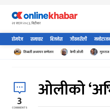
Skip
to
content
२१ साउन २०८३, बिहीबार
होमपेज
समाचार
बिजनेस
जीवनशैली
मनोरञ्ज
तिब्बती अध्ययन सम्मेलन
केपी ओली
गुरुराज 
ओलीको ‘अभ
3
COMMENTS