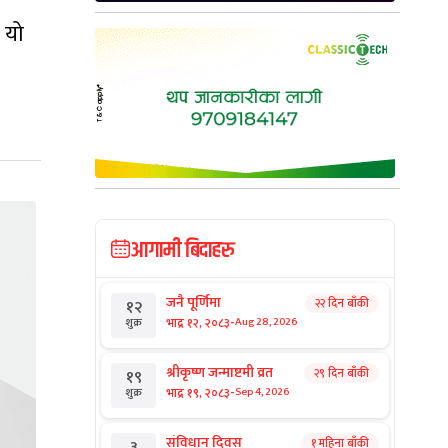
 यो
आगामी बिदाहरु
जनै पूर्णिमा
२२ दिन बाँकी
१२
-
भाद्र १२, २०८३
Aug 28, 2026
शुक्र
श्रीकृष्ण जन्माष्टमी व्रत
२९ दिन बाँकी
१९
-
भाद्र १९, २०८३
Sep 4, 2026
शुक्र
संविधान दिवस
१ महिना बाँकी
३