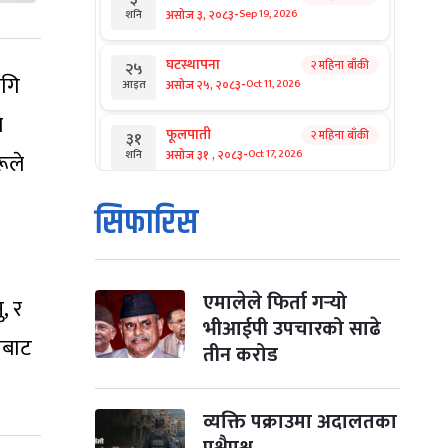
-
असोज ३, २०८३
Sep 19, 2026
शनि
घटस्थापना
२ महिना बाँकी
२५
ागि
-
असोज २५, २०८३
Oct 11, 2026
आइत
े
फूलपाती
२ महिना बाँकी
३१
-
असोज ३१ , २०८३
Oct 17, 2026
ूले
शनि
कार्तिक सङ्क्रान्ति
२ महिना बाँकी
१
सिफारिस
-
कार्तिक १, २०८३
Oct 18, 2026
आइत
महानवमी
२ महिना बाँकी
३
-
कार्तिक ३, २०८३
Oct 20, 2026
मंगल
एमालेले फिर्ता गर्‍यो
, र
भीआईपी उपचारको साढे
ोबाट
विजयादशमी
२ महिना बाँकी
४
तीन करोड
-
कार्तिक ४, २०८३
Oct 21, 2026
बुध
पापा‌ङ्कुशा एकादशी व्रत
व्यक्ति पक्राउमा अदालतका
२ महिना बाँकी
५
-
कार्तिक ५, २०८३
Oct 22, 2026
बिहि