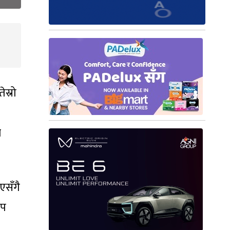
स्रो
ब
एसँगै
ाप