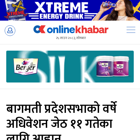
Skip
to
२५ साउन २०८३, सोमबार
content
बागमती प्रदेशसभाको वर्षे
अधिवेशन जेठ ११ गतेका
लागि आह्वान