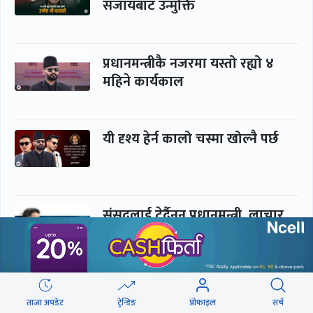
सजायबाट उन्मुक्ति
प्रधानमन्त्रीकै नजरमा यस्तो रह्यो ४
महिने कार्यकाल
यी दृश्य हेर्न कालो चस्मा खोल्नै पर्छ
संसद्लाई टेर्दैनन् प्रधानमन्त्री, लाचार
छन् सभामुख
‘अस्थायी प्रकृतिको अध्यादेशले ऐनको
ताजा अपडेट
ट्रेन्डिङ
प्रोफाइल
सर्च
व्यवस्था विस्थापित गर्न सक्दैन’