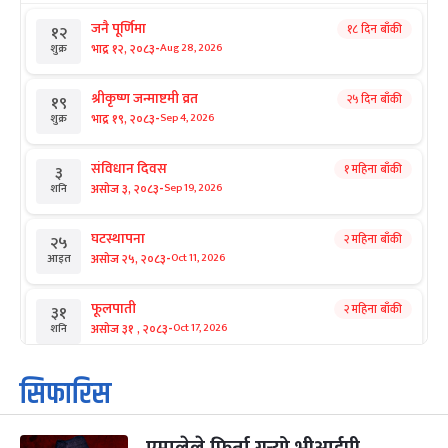
जनै पूर्णिमा
१८ दिन बाँकी
१२
-
भाद्र १२, २०८३
Aug 28, 2026
शुक्र
श्रीकृष्ण जन्माष्टमी व्रत
२५ दिन बाँकी
१९
-
भाद्र १९, २०८३
Sep 4, 2026
शुक्र
संविधान दिवस
१ महिना बाँकी
३
-
असोज ३, २०८३
Sep 19, 2026
शनि
घटस्थापना
२ महिना बाँकी
२५
-
असोज २५, २०८३
Oct 11, 2026
आइत
फूलपाती
२ महिना बाँकी
३१
-
असोज ३१ , २०८३
Oct 17, 2026
शनि
कार्तिक सङ्क्रान्ति
२ महिना बाँकी
१
सिफारिस
-
कार्तिक १, २०८३
Oct 18, 2026
आइत