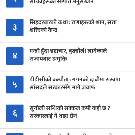
सचिवहरूको सम्पत्ति अनुसन्धान
सिंहदरबारको कथा : राणाहरूको शान, सत्ता
३
शक्तिको केन्द्र
मन्त्री हुँदा भ्रष्टाचार, बुढ्यौली लागेकाले
४
सजायबाट उन्मुक्ति
डीडीसीको बक्यौता : गगनको दाबीमा रास्वपा
५
सांसदले सरकारसँग मागे जवाफ
सुगौली सन्धिको सक्कल कपी कहाँ छ ?
६
सरकारलाई नै थाहा छैन