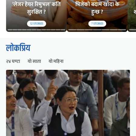
‘लेजर हेयर रिमुभल’ कति
भिजेको बदाम खाँदा के
सुरक्षित ?
हुन्छ ?
श
12
STORIES
7
STORIES
लोकप्रिय
२४ घण्टा
यो साता
यो महिना