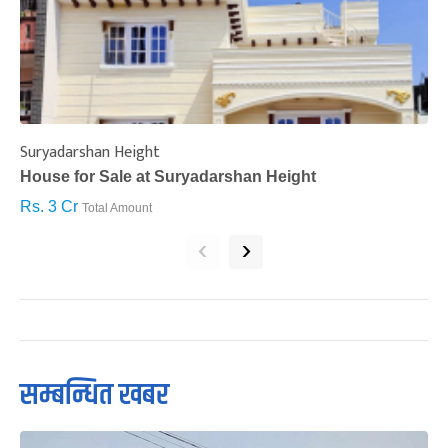
Suryadarshan Height
L
House for Sale at Suryadarshan Height
H
Rs. 3 Cr
R
Total Amount
‹
›
सम्बन्धित खबर