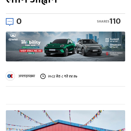
0
110
SHARES
अनलाइनखबर
२०८३ जेठ ८ गते १४:१७