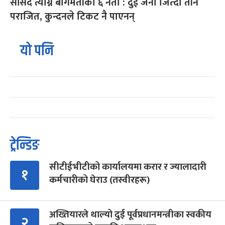
सांसद त्याग्ने बागमतीका ६ नेता : दुई जना जित्दा तीन
पराजित, कुन्दनले टिकट नै पाएनन्
यो पनि
ट्रेन्डिङ
सीटीईभीटीको कार्यालयमा करार र ज्यालादारी
१
कर्मचारीको घेराउ (तस्वीरहरू)
अख्तियारले थाल्यो दुई पूर्वप्रधानमन्त्रीका स्वकीय
२