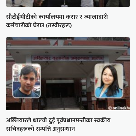
सीटीईभीटीको कार्यालयमा करार र ज्यालादारी
कर्मचारीको घेराउ (तस्वीरहरू)
अख्तियारले थाल्यो दुई पूर्वप्रधानमन्त्रीका स्वकीय
सचिवहरूको सम्पत्ति अनुसन्धान