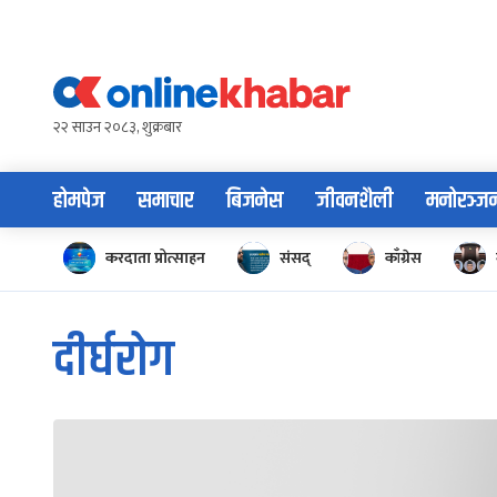
Skip
to
content
२२ साउन २०८३, शुक्रबार
होमपेज
समाचार
बिजनेस
जीवनशैली
मनोरञ्ज
करदाता प्रोत्साहन
संसद्
काँग्रेस
दीर्घरोग