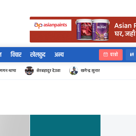
न
विचार
खेलकुद
अन्य
पात्रो
गगन थापा
शेरबहादुर देउवा
खगेन्द्र सुनार