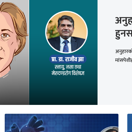
अनु
हुनस
अनुहारक
मांसपेशी