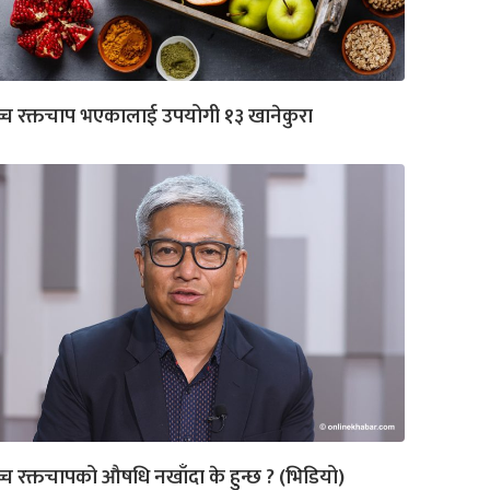
्च रक्तचाप भएकालाई उपयोगी १३ खानेकुरा
्च रक्तचापको औषधि नखाँदा के हुन्छ ? (भिडियो)