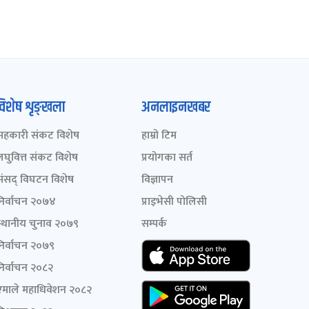
विशेष शृङ्खला
अनलाइनखबर
सहकारी संकट विशेष
हाम्रो टिम
लघुवित्त संकट विशेष
प्रयोगका सर्त
संसद् विघटन विशेष
विज्ञापन
निर्वाचन २०७४
प्राइभेसी पोलिसी
स्थानीय चुनाव २०७९
सम्पर्क
निर्वाचन २०७९
निर्वाचन २०८२
एमाले महाधिवेशन २०८२