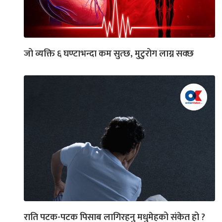
जो व्यक्ति ६ घण्टाभन्दा कम सुत्छ, मुटुरोग लाग्न सक्छ
राति पटक-पटक पिसाब लागिरहनु मधुमेहको संकेत हो ?