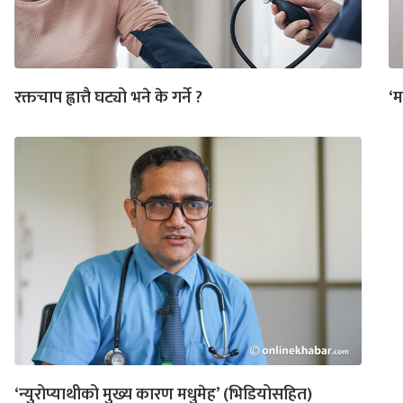
रक्तचाप ह्वात्तै घट्यो भने के गर्ने ?
‘म
‘न्युरोप्याथीको मुख्य कारण मधुमेह’ (भिडियोसहित)