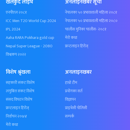
खेलकुद लाईभ
अनलाइनखबर सूची
एनपीएल २०८१
नेपालका ५० प्रभावशाली महिला २०८१
ICC Men T20 World Cup 2024
नेपालका ५० प्रभावशाली महिला २०८०
IPL 2024
चालीस मुनिका चालीस- २०८१
Aaha RARA Pokhara gold cup
मेरो कथा
Nepal Super League - 2080
फ्रन्टलाइन हिरोज्
विश्वकप २०२२
विशेष श्रृंखला
अनलाइनखबर
सहकारी संकट विशेष
हाम्रो टीम
लगुबित्त संकट विशेष
प्रयोगका सर्त
संसद विघटन विशेष
विज्ञापन
फ्रन्टलाइन हिरोज्
प्राइभेसी पोलिसी
निर्वाचन २०७४
सम्पर्क
मेरो कथा