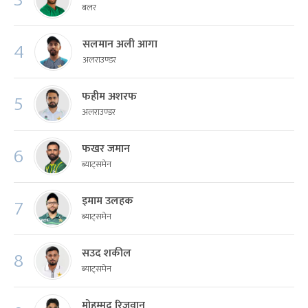
बलर
सलमान अली आगा
4
अलराउण्डर
फहीम अशरफ
5
अलराउण्डर
फखर जमान
6
ब्याट्समेन
इमाम उलहक
7
ब्याट्समेन
सउद शकील
8
ब्याट्समेन
मोहम्मद रिजवान