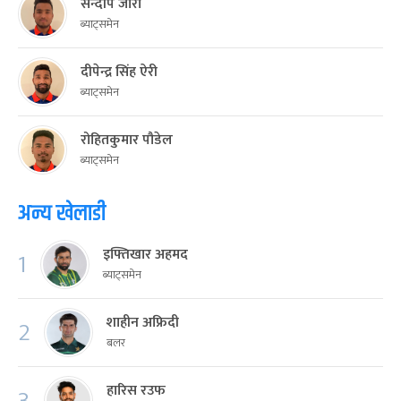
सन्दीप जोरा
ब्याट्समेन
दीपेन्द्र सिंह ऐरी
ब्याट्समेन
रोहितकुमार पौडेल
ब्याट्समेन
अन्य खेलाडी
इफ्तिखार अहमद
1
ब्याट्समेन
शाहीन अफ्रिदी
2
बलर
हारिस रउफ
3