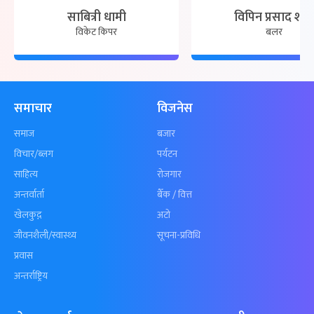
साबित्री धामी
विपिन प्रसाद शर्मा
विकेट किपर
बलर
समाचार
विजनेस
समाज
बजार
विचार/ब्लग
पर्यटन
साहित्य
रोजगार
अन्तर्वार्ता
बैँक / वित्त
खेलकुद़़
अटो
जीवनशैली/स्वास्थ्य
सूचना-प्रविधि
प्रवास
अन्तर्राष्ट्रिय