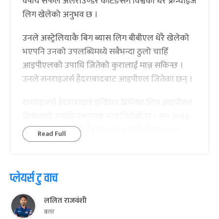
वर्षीय सफल अलराउण्डर कटिङसँग विश्वका धेरै फ्रेन्चाइज
लिग खेलेको अनुभव छ ।
उनले अस्ट्रेलियाकै बिग ब्यास लिग बीबीएल धेरै खेलेको
भएपनि उनको उपलब्धिमध्ये सबैभन्दा ठुलो चाहिँ
आइपीएलको उपाधि जितेको कुरालाई मान्न सकिन्छ ।
उनले सनराइजर्स हैदराबादबाट आइपीएल जितेका छन् ।
सनराइजर्स हैदराबादले इन्डियन प्रिमियर लिग आइपीएल
क्रिकेटको उपाधि एकपटक मात्र जितेको छ । सन् २०१६
मा रोयल च्यालेन्जर्स बैङ्गलोरलाई हराउँदै हैदराबादले
Read Full
आइपीएल जितेको थियो । उक्त टोलीको कप्तान
अस्ट्रेलियाका डेभिड वार्नरले गरिरहेका थिए भने फाइनल
खेलको म्यान अफ दि म्याच थिए अस्ट्रेलियाकै बेन कटिङ
प्लेयर्स टु वाच
।
ललित राजवंशी
फाइनल खेलमा कटिङले टोलीका लागि फिनिसिङ गर्दै १५
बलर