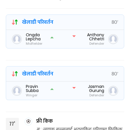
खेलाडी परिवर्तन
80'
Ongda
Anthony
Lepcha
Chhetri
Midfielder
Defender
खेलाडी परिवर्तन
80'
Pravin
Jasman
Subba
Gurung
Winger
Defender
फ्री किक
77'
ब््लयाक बुल्सलाई अट्याकिङ एरियामा फ्रिकिक