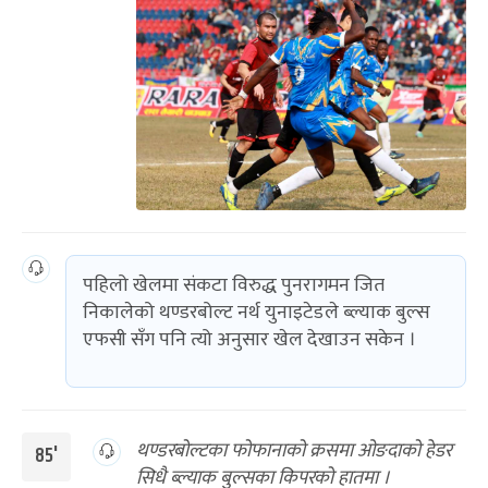
पहिलो खेलमा संकटा विरुद्ध पुनरागमन जित
निकालेको थण्डरबोल्ट नर्थ युनाइटेडले ब्ल्याक बुल्स
एफसी सँग पनि त्यो अनुसार खेल देखाउन सकेन ।
थण्डरबोल्टका फोफानाको क्रसमा ओङदाको हेडर
85'
सिधै ब्ल्याक बुल्सका किपरको हातमा ।