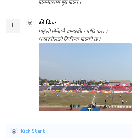
टिममेटसम्म पुग्न पाएन ।
फ्री किक
1'
पहिलो मिनेटमै थण्डरबोल्टमाथि फल ।
थण्डरबोल्टले फ्रिकिक पाएको छ ।
Kick Start