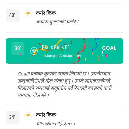
कर्नर किक
43'
ब्ल्याक बुल्सलाई कर्नर ।
Black Bulls FC
GOAL
38'
!
- Islomjon Abdukodirov
Goal!! ब्ल्याक बुल्सले अग्रता लिएको छ । इस्लोमजोन
अब्दुकोदिरोभले गोल गरेका हुन् । उनले साभकात्जोनले
मिलाएको पासलाई सदुपयोग गर्दै पेनाल्टी बक्सको बायाँ
भागबाट गोल गरे ।
कर्नर किक
34'
थण्डरबोल्टलाई कर्नर ।