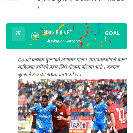
।
Black Bulls FC
GOAL
75'
!
- Shavkatjon Sattorov
Goal!! ब्ल्याक बुल्सको लगातार गोल । साभकातजोनले बक्स
बाहिरबाट हानेको प्रहार सिधै गोलमा परिणत भयो । ब्ल्याक
बुल्सले ३-० को अग्रता बनाएको छ ।