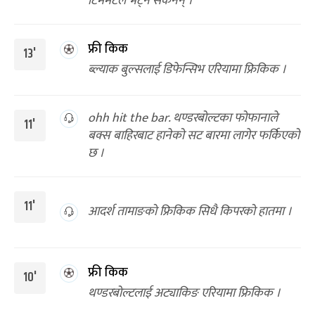
टिममेटले भेट्न सकेनन् ।
फ्री किक
13'
ब्ल्याक बुल्सलाई डिफेन्सिभ एरियामा फ्रिकिक ।
ohh hit the bar. थण्डरबोल्टका फोफानाले
11'
बक्स बाहिरबाट हानेको सट बारमा लागेर फर्किएको
छ ।
11'
आदर्श तामाङको फ्रिकिक सिधै किपरको हातमा ।
फ्री किक
10'
थण्डरबोल्टलाई अट्याकिङ एरियामा फ्रिकिक ।