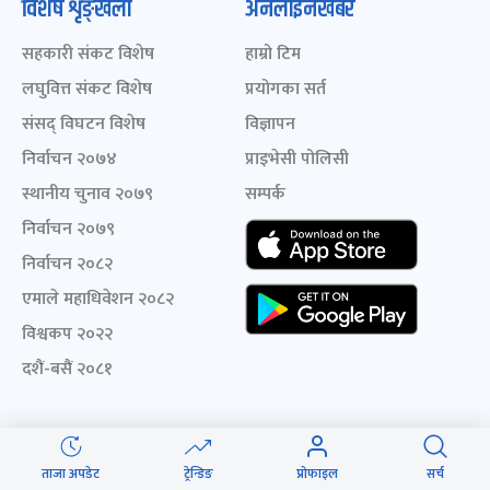
विशेष शृङ्खला
अनलाइनखबर
सहकारी संकट विशेष
हाम्रो टिम
लघुवित्त संकट विशेष
प्रयोगका सर्त
संसद् विघटन विशेष
विज्ञापन
निर्वाचन २०७४
प्राइभेसी पोलिसी
स्थानीय चुनाव २०७९
सम्पर्क
निर्वाचन २०७९
निर्वाचन २०८२
एमाले महाधिवेशन २०८२
विश्वकप २०२२
दशैं-बसैं २०८१
ताजा अपडेट
ट्रेन्डिङ
प्रोफाइल
सर्च