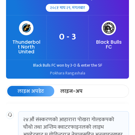
२०८१ माघ २९, मंगलबार
0 - 3
Thunderbol
Black Bulls
t North
FC
United
Black Bulls FC won by 3-0 & enter the SF
Pokhara Rangashala
लाइभ अपडेट
लाइन-अप
२४औं संस्करणको आहारारा पोखरा गोल्डकपको
चौथो तथा अन्तिम क्वाटरफाइनलको लाइभ
अपडेटबाट म गोविन्दराज नेपालसहित अनलाइनखबर