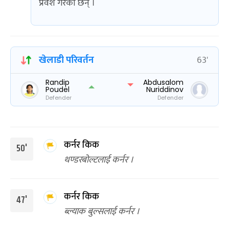
प्रवेश गरेका छन् ।
खेलाडी परिवर्तन
63'
Randip
Abdusalom
Poudel
Nuriddinov
Defender
Defender
कर्नर किक
50'
थण्डरबोल्टलाई कर्नर ।
कर्नर किक
47'
ब्ल्याक बुल्सलाई कर्नर ।