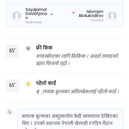
Saydjamol
Islomjon
Davlatjono
Abdukodirov
v
Forward
Midfielder
फ्री किक
65'
थण्डरबोल्टका लागि फ्रिकिक । आदर्श तामाङको
प्रहार फितलो रह्यो ।
पहेंलो कार्ड
65'
ब््लयाक बुल्सका असिलबेकलाई पहेँलो कार्ड ।
ब्ल्याक बुल्सका अब्दुसालोम केही समस्यामा देखिएका
थिए । उनको स्थानमा नेपाली खेलाडी रनदिप मैदान