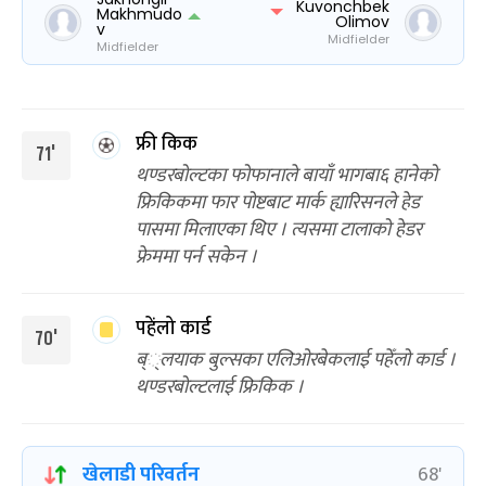
Kuvonchbek
Makhmudo
Olimov
v
Midfielder
Midfielder
फ्री किक
71'
थण्डरबोल्टका फोफानाले बायाँ भागबा६ हानेको
फ्रिकिकमा फार पोष्टबाट मार्क ह्यारिसनले हेड
पासमा मिलाएका थिए । त्यसमा टालाको हेडर
फ्रेममा पर्न सकेन ।
पहेंलो कार्ड
70'
ब््लयाक बुल्सका एलिओरबेकलाई पहेँलो कार्ड ।
थण्डरबोल्टलाई फ्रिकिक ।
खेलाडी परिवर्तन
68'