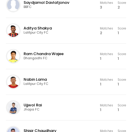
Saydjamol Davlatjonov
Matches
Score
3
2
BBFC
Aditya Shakya
Matches
Score
2
1
Lalitpur City FC
Ram Chandra Wajee
Matches
Score
1
1
Dhangadhi FC
Nabin Lama
Matches
Score
1
1
Lalitpur City FC
Ujjwol Rai
Matches
Score
1
1
Jhapa FC
Shisir Chaudhary
Matches
Score