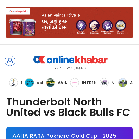
Skip
to
२४ साउन २०८३, आइतबार
content
Nepal Super League
Aaha RARA Pokhara gold cup
AAHA RARA Pokhara Gold Cup 2025
INTERNATIONAL WOMENS CH
Nepal Super 
AFC 
Thunderbolt North
United vs Black Bulls FC
AAHA RARA Pokhara Gold Cup 2025