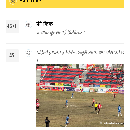
Half Time
फ्री किक
45+1'
ब्ल्याक बुल्सलाई फ्रिकिक ।
पहिलो हाफमा ३ मिनेट इन्जुरी टाइम थप गरिएको छ
45'
।