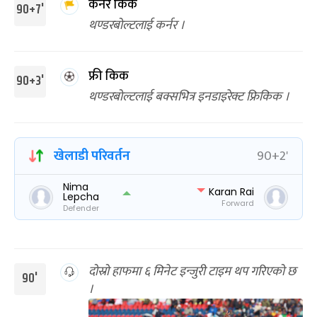
कर्नर किक
90+7'
थण्डरबोल्टलाई कर्नर ।
फ्री किक
90+3'
थण्डरबोल्टलाई बक्सभित्र इनडाइरेक्ट फ्रिकिक ।
खेलाडी परिवर्तन
90+2'
Nima
Karan Rai
Lepcha
Forward
Defender
दोस्रो हाफमा ६ मिनेट इन्जुरी टाइम थप गरिएको छ
90'
।