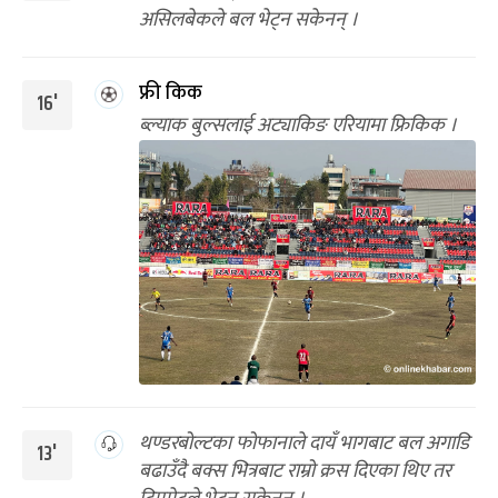
असिलबेकले बल भेट्न सकेनन् ।
फ्री किक
16'
ब्ल्याक बुल्सलाई अट्याकिङ एरियामा फ्रिकिक ।
थण्डरबोल्टका फोफानाले दायँ भागबाट बल अगाडि
13'
बढाउँदै बक्स भित्रबाट राम्रो क्रस दिएका थिए तर