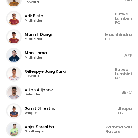
Forward
Butwal
Arik Bista
Lumbini
Midfielder
FC
Manish Dangi
Machhindra
FC
Midfielder
Mani Lama
APF
Midfielder
Butwal
Gillespye Jung Karki
Lumbini
Forward
FC
Alijon Alijonov
BBFC
Defender
Sumit Shrestha
Jhapa
FC
Winger
Anjal Shrestha
Kathmandu
Rayzrs
Goalkeeper