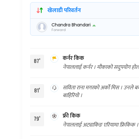
खेलाडी परिवर्तन
Chandra Bhandari
Forward
कर्नर किक
87'
नेपाललाई कर्नर । मौकाको सदुपयोग होल
सविता राना मगरको अर्को मिस । उनले बक्स
81'
बाहिरियो ।
फ्री किक
79'
नेपाललाई अट्याकिङ एरियामा फ्रिकिक ।