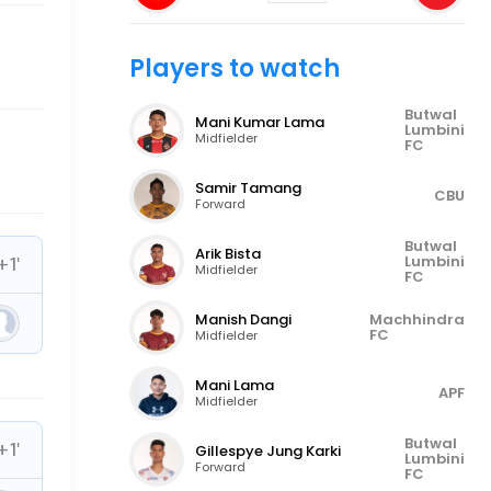
Players to watch
Butwal
Mani Kumar Lama
Lumbini
Midfielder
FC
Samir Tamang
CBU
Forward
Butwal
Arik Bista
+1'
Lumbini
Midfielder
FC
Manish Dangi
Machhindra
FC
Midfielder
Mani Lama
APF
Midfielder
+1'
Butwal
Gillespye Jung Karki
Lumbini
Forward
FC