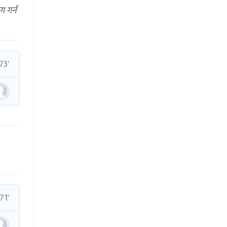
ग गर्न
73'
71'