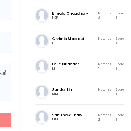
Bimala Chaudhary
Matches
Score
2
1
NEP
Christie Maalouf
Matches
Score
1
1
LB
Laila Iskandar
Matches
Score
1
1
LB
१०औं
Sandar Lin
Matches
Score
1
1
MM
San Thaw Thaw
Matches
Score
2
1
MM