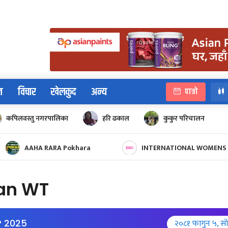
न
विचार
खेलकुद
अन्य
पात्रो
कपिलवस्तु नगरपालिका
हरि ढकाल
कुकुर परिचालन
d cup
AAHA RARA Pokhara Gold Cup 2025
INTERNATIONAL WOMENS 
tan WT
 2025
२०८१ फागुन ५, स