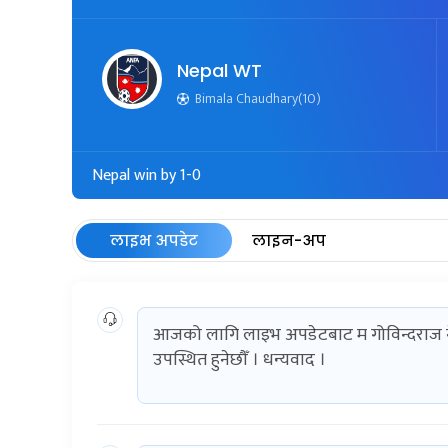
Nepal WT
Bimala Chaudhary(10)
Nepal win by 1-0
लाइभ अपडेट
लाइन-अप
आजको लागि लाइभ अपडेटबाट म गोविन्दराज नेप
उपस्थित हुनेछौँ । धन्यवाद ।