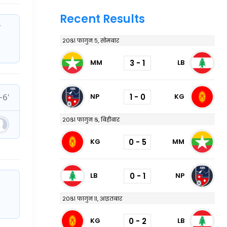
Recent Results
े
२०८१ फागुन ५, सोमबार
3 - 1
MM
LB
6'
1 - 0
NP
KG
२०८१ फागुन ८, बिहीबार
0 - 5
KG
MM
0 - 1
LB
NP
२०८१ फागुन ११, आइतबार
0 - 2
KG
LB