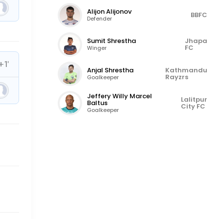
Alijon Alijonov
BBFC
Defender
Sumit Shrestha
Jhapa
FC
Winger
+1'
Anjal Shrestha
Kathmandu
Rayzrs
Goalkeeper
Jeffery Willy Marcel
Lalitpur
Baltus
City FC
Goalkeeper