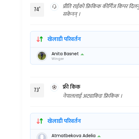
प्रीति राईको फ्रिकिक कीर्गिज किपर दिलन
74'
सकेनन् ।
खेलाडी परिवर्तन
Anita Basnet
Winger
फ्री किक
73'
नेपाललाई अट्याकिङ फ्रिकिक ।
खेलाडी परिवर्तन
Atmatbekova Adelia