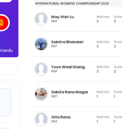
INTERNATIONAL WOMENS CHAMPIONSHIP 2025
May Htet Lu
Matches
Score
3
3
MM
Sabitra Bhandari
Matches
Score
3
2
NEP
hmandu
Yoon Wadi Hlaing
Matches
Score
2
2
MM
Sabita Rana Magar
Matches
Score
1
1
NEP
Gita Rana
Matches
Score
1
1
MM