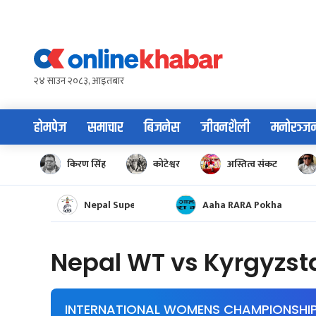
Skip
to
content
२४ साउन २०८३, आइतबार
होमपेज
समाचार
बिजनेस
जीवनशैली
मनोरञ्ज
किरण सिंह
कोटेश्वर
अस्तित्व संकट
Nepal Super League
Aaha RARA Pokhara gol
Nepal WT vs Kyrgyzs
INTERNATIONAL WOMENS CHAMPIONSHIP