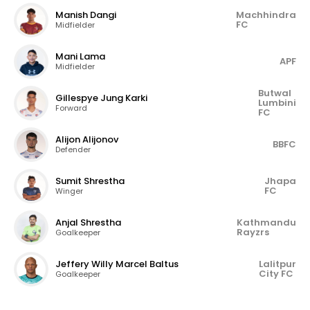
Manish Dangi
Machhindra
FC
Midfielder
Mani Lama
APF
Midfielder
Butwal
Gillespye Jung Karki
Lumbini
Forward
FC
Alijon Alijonov
BBFC
Defender
Sumit Shrestha
Jhapa
FC
Winger
Anjal Shrestha
Kathmandu
Rayzrs
Goalkeeper
Jeffery Willy Marcel Baltus
Lalitpur
City FC
Goalkeeper