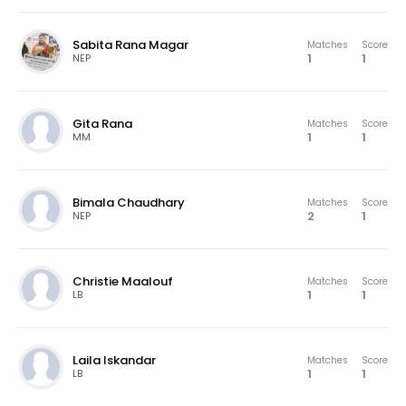
Sabita Rana Magar
Matches
Score
1
1
NEP
Gita Rana
Matches
Score
1
1
MM
Bimala Chaudhary
Matches
Score
2
1
NEP
Christie Maalouf
Matches
Score
1
1
LB
Laila Iskandar
Matches
Score
1
1
LB