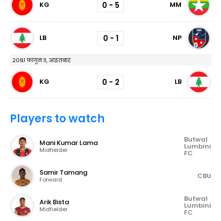
0 - 5
KG
MM
0 - 1
LB
NP
२०८१ फागुन ११, आइतबार
0 - 2
KG
LB
Players to watch
Butwal
Mani Kumar Lama
Lumbini
Midfielder
FC
Samir Tamang
CBU
Forward
Butwal
Arik Bista
Lumbini
Midfielder
FC