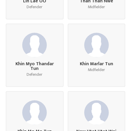
Lin Lae OO
Than Than Nwe
Defender
Midfielder
Khin Myo Thandar
Khin Marlar Tun
Tun
Midfielder
Defender