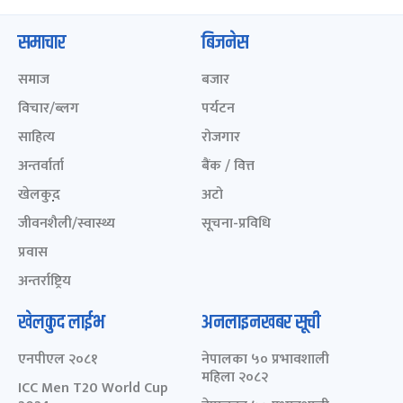
समाचार
बिजनेस
समाज
बजार
विचार/ब्लग
पर्यटन
साहित्य
रोजगार
अन्तर्वार्ता
बैंक / वित्त
खेलकुद़़
अटो
जीवनशैली/स्वास्थ्य
सूचना-प्रविधि
प्रवास
अन्तर्राष्ट्रिय
खेलकुद लाईभ
अनलाइनखबर सूची
एनपीएल २०८१
नेपालका ५० प्रभावशाली
महिला २०८२
ICC Men T20 World Cup