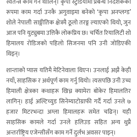
स्वतन्त्र काम गर्न थालिन्। कृपा स्टुडियोमा प्रबन्ध निर्देशकको
रूपमा काम गर्दा उनकै अगुवाइमा बनेको ‘कृपा अनप्लग्ड’
शोले नेपाली साङ्गीतिक क्षेत्रमै ठूलो तरङ्ग ल्याएको थियो, जुन
आज पनि युट्युबमा उत्तिकै लोकप्रिय छ। चर्चित रियालिटी शो
हिमालय रोडिजको पहिलो सिजनमा पनि उनी जोडिएकी
थिइन्।
शान्ताको प्यास यतिमै मेटिनेवाला थिएन। उनलाई अझै केही
नयाँ, साहसिक र अर्थपूर्ण काम गर्नु थियो। त्यसपछि उनी उच्च
हिमाली क्षेत्रका कथाहरू खिच्न क्यामेरा बोकेर हिमालतिर
लागिन्। हाई अल्टिच्युड सिनेम्याटोग्राफी गर्दै गर्दा उनले ७
हजार मिटरभन्दा अग्ला हिमालहरू समेत चढिन्। यही
साहसिक कामले गर्दा उनले हलिउड सहित अन्य थुप्रै
अन्तर्राष्ट्रिय एजेन्सीसँग काम गर्ने दुर्लभ अवसर पाइन्।