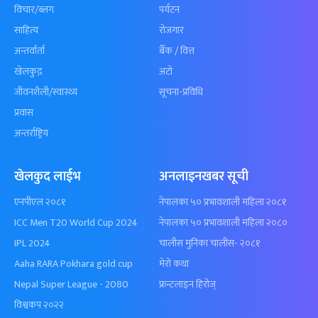
विचार/ब्लग
पर्यटन
साहित्य
रोजगार
अन्तर्वार्ता
बैँक / वित्त
खेलकुद़़
अटो
जीवनशैली/स्वास्थ्य
सूचना-प्रविधि
प्रवास
अन्तर्राष्ट्रिय
खेलकुद लाईभ
अनलाइनखबर सूची
एनपीएल २०८१
नेपालका ५० प्रभावशाली महिला २०८१
ICC Men T20 World Cup 2024
नेपालका ५० प्रभावशाली महिला २०८०
IPL 2024
चालीस मुनिका चालीस- २०८१
Aaha RARA Pokhara gold cup
मेरो कथा
Nepal Super League - 2080
फ्रन्टलाइन हिरोज्
विश्वकप २०२२