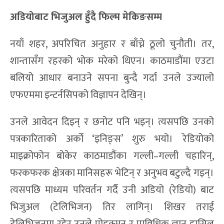
अडियोबाट भिजुअल हुँदै फिल्म मेकिङसम्म
नयाँ शहर, अपरिचित अनुहार र बाँच्ने ठूलो चुनौती। तर,
शान्तासँग रहरको भोक मरेको थिएन। काठमाडौंमा एउटा
बलियो आधार बनाउने सपना बुन्दै गर्दा उनले उज्यालो
एफएममा इन्टर्नसिपको विज्ञापन देखिन्।
उनले आवेदन दिइन् र छनोट पनि भइन्। त्यसपछि उनको
पत्रकारिताको अर्को ‘इनिङ्स’ शुरु भयो। रेडियोको
माइक्रोफोन बोकेर काठमाडौंका गल्ली–गल्ली चहारिन्,
फरकफरक क्षेत्रका मानिसहरू भेटिन् र अनुभव बटुल्दै गइन्।
त्यसपछि माध्यम परिवर्तन गर्दै उनी अडियो (रेडियो) बाट
भिजुअल (टेलिभिजन) तिर लागिन्। शिखर तराई
टेलिभिजनमा रहेर उनले प्रोडक्सन र प्राविधिक ज्ञान हासिल