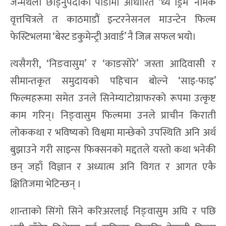
जन्मथलो छाड्नुपर्दाको पीडामा आधारित ‘ध्ये ड्रिम’ नामक
वृत्तचित्रले त काठमाडौं इन्टरनेसनल माउन्टेन फिल्म
फेस्टिभलमा ‘बेस्ट डकुमेन्ट्री अवार्ड’ नै जित्न सफल भयो।
त्यसैगरी, ‘निङवासुम’ र ‘काङसोरे’ जस्ता आदिवासी र
सीमान्तकृत समुदायको पहिचान बोल्ने ‘साइ-फाइ’
फिल्महरूमा समेत उनले सिनेम्याटोग्राफरको रूपमा उत्कृष्ट
काम गरिन्। निङ्वासुम फिल्ममा उनले प्राचीन किराती
लोककथा र भविष्यको विश्वमा मान्छेको उपस्थिति अनि अर्थ
बुझाउने गरी साइन्स फिक्सनको मद्दतले यस्तो कथा भनेकी
छन् जहाँ विज्ञान र अध्यात्म अनि विगत र आगत एकै
क्षितिजमा भेटिन्छन् ।
शान्ताको सिंगो सिने करिअरलाई निङ्वासुम अघि र पछि