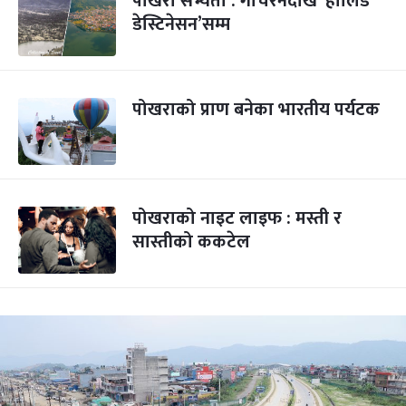
पोखरा सभ्यता : गौचरनदेखि ‘होलिडे
डेस्टिनेसन’सम्म
पोखराको प्राण बनेका भारतीय पर्यटक
पोखराको नाइट लाइफ : मस्ती र
सास्तीको ककटेल