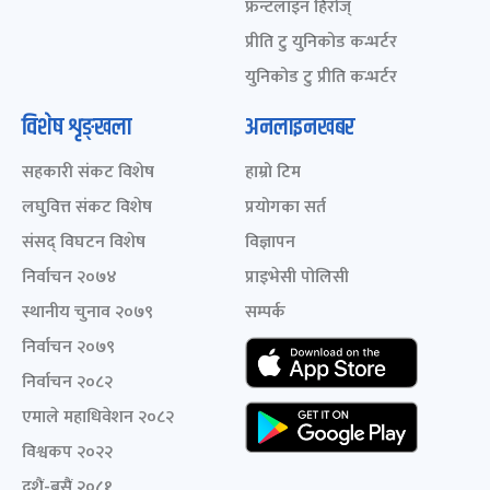
फ्रन्टलाइन हिरोज्
प्रीति टु युनिकोड कन्भर्टर
युनिकोड टु प्रीति कन्भर्टर
विशेष शृङ्खला
अनलाइनखबर
सहकारी संकट विशेष
हाम्रो टिम
लघुवित्त संकट विशेष
प्रयोगका सर्त
संसद् विघटन विशेष
विज्ञापन
निर्वाचन २०७४
प्राइभेसी पोलिसी
स्थानीय चुनाव २०७९
सम्पर्क
निर्वाचन २०७९
निर्वाचन २०८२
एमाले महाधिवेशन २०८२
विश्वकप २०२२
दशैं-बसैं २०८१