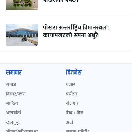
पोखराको पर्यटन
पोखरा अन्तर्राष्ट्रिय विमानस्थल :
कायापलटको सपना अधुरै
समाचार
बिजनेस
समाज
बजार
विचार/ब्लग
पर्यटन
साहित्य
रोजगार
अन्तर्वार्ता
बैंक / वित्त
खेलकुद़़
अटो
जीवनशैली/स्वास्थ्य
सूचना-प्रविधि